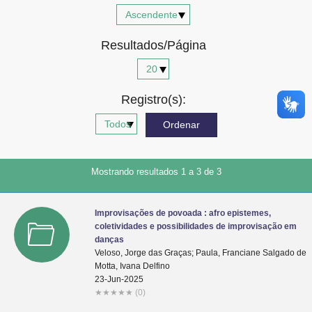
Advocacia-Geral da União
Resultados/Página
Banco Central do Brasil
Planalto
Registro(s):
Mostrando resultados 1 a 3 de 3
Improvisações de povoada : afro epistemes,
coletividades e possibilidades de improvisação em
danças
Veloso, Jorge das Graças; Paula, Franciane Salgado de
Motta, Ivana Delfino
23-Jun-2025
★
★
★
★
★
(0)