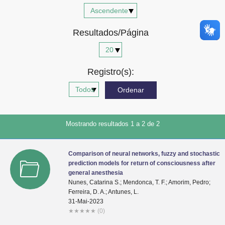
Advocacia-Geral da União
Resultados/Página
Banco Central do Brasil
Planalto
Registro(s):
Mostrando resultados 1 a 2 de 2
Comparison of neural networks, fuzzy and stochastic
prediction models for return of consciousness after
general anesthesia
Nunes, Catarina S.; Mendonca, T. F.; Amorim, Pedro;
Ferreira, D. A.; Antunes, L.
31-Mai-2023
★
★
★
★
★
(0)