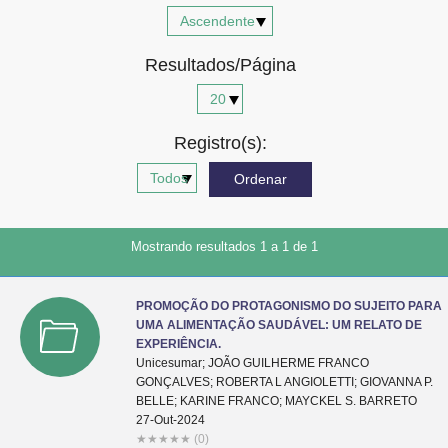
Advocacia-Geral da União
Resultados/Página
Banco Central do Brasil
Planalto
Registro(s):
Mostrando resultados 1 a 1 de 1
PROMOÇÃO DO PROTAGONISMO DO SUJEITO PARA
UMA ALIMENTAÇÃO SAUDÁVEL: UM RELATO DE
EXPERIÊNCIA.
Unicesumar; JOÃO GUILHERME FRANCO
GONÇALVES; ROBERTA L ANGIOLETTI; GIOVANNA P.
BELLE; KARINE FRANCO; MAYCKEL S. BARRETO
27-Out-2024
★
★
★
★
★
(0)