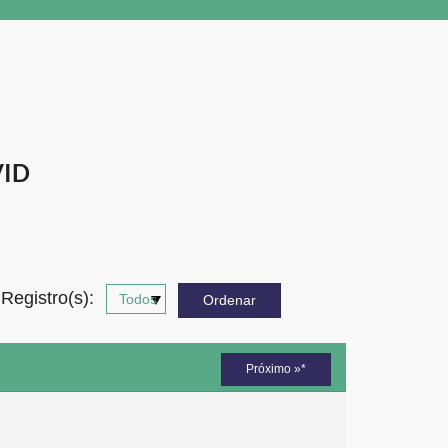
VID
Registro(s):
Próximo »*