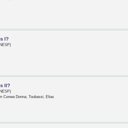
s I?
(UNESP)
s II?
(UNESP)
am Conwa Donna; Toubassi, Elias