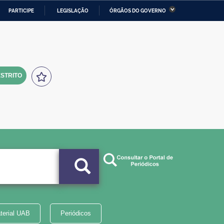
PARTICIPE
LEGISLAÇÃO
ÓRGÃOS DO GOVERNO
stério da Economia
Ministério da Infraestrutura
stério de Minas e Energia
Ministério da Ciência,
Tecnologia, Inovações e
Comunicações
STRITO
tério da Mulher, da Família
Secretaria-Geral
s Direitos Humanos
lto
terial UAB
Periódicos