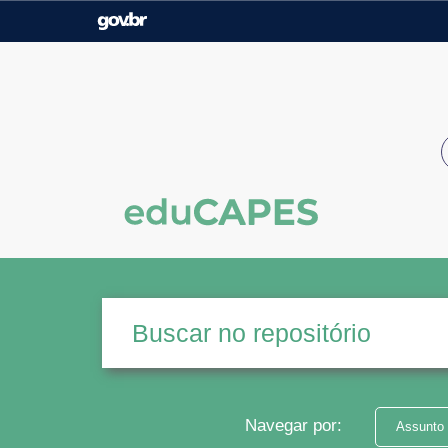
Casa Civil
Ministério da Justiça e
Segurança Pública
Ministério da Agricultura,
Ministério da Educação
Pecuária e Abastecimento
Ministério do Meio Ambiente
Ministério do Turismo
Secretaria de Governo
Gabinete de Segurança
Institucional
Navegar por:
Assunto