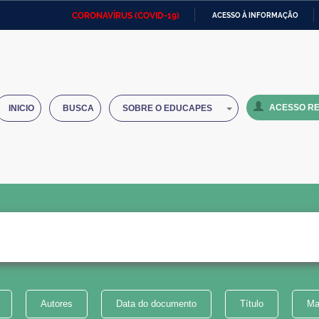
CORONAVÍRUS (COVID-19)
ACESSO À INFORMAÇÃO
Ministério da Defesa
Ministério das Relações
Mini
IR
Exteriores
PARA
O
Ministério da Cidadania
Ministério da Saúde
Mini
CONTEÚDO
ACESSO RE
INICIO
BUSCA
SOBRE O EDUCAPES
Ministério do Desenvolvimento
Controladoria-Geral da União
Minis
Regional
e do
Advocacia-Geral da União
Banco Central do Brasil
Plana
Autores
Data do documento
Título
Ma