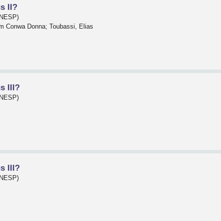
s II?
(UNESP)
am Conwa Donna; Toubassi, Elias
s III?
(UNESP)
s III?
(UNESP)