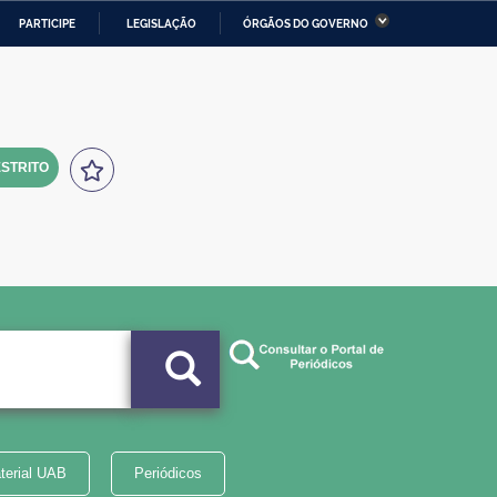
PARTICIPE
LEGISLAÇÃO
ÓRGÃOS DO GOVERNO
stério da Economia
Ministério da Infraestrutura
stério de Minas e Energia
Ministério da Ciência,
Tecnologia, Inovações e
Comunicações
STRITO
tério da Mulher, da Família
Secretaria-Geral
s Direitos Humanos
lto
terial UAB
Periódicos