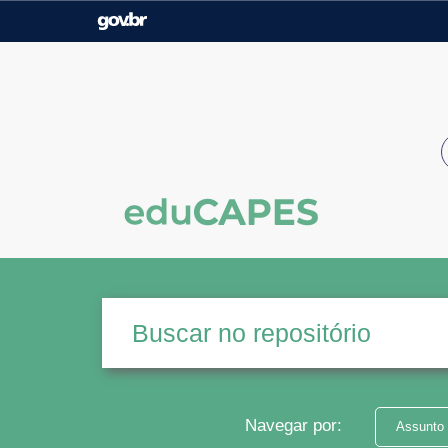
Casa Civil
Ministério da Justiça e
Segurança Pública
Ministério da Agricultura,
Ministério da Educação
Pecuária e Abastecimento
Ministério do Meio Ambiente
Ministério do Turismo
Secretaria de Governo
Gabinete de Segurança
Institucional
Navegar por:
Assunto