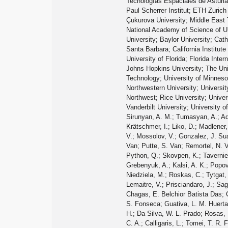
Tecnologías Espaciales de Asturia
Paul Scherrer Institut; ETH Zurich 
Çukurova University; Middle East Te
National Academy of Science of Ukr
University; Baylor University; Cat
Santa Barbara; California Institut
University of Florida; Florida Inter
Johns Hopkins University; The Uni
Technology; University of Minnesot
Northwestern University; Universit
Northwest; Rice University; Unive
Vanderbilt University; University 
Sirunyan, A. M.; Tumasyan, A.; Adam, W.; Ambrogi, F.; Bergauer, T.; Dragicevic, M.; Erö, J.; Valle, A. Escalante Del; Flechl, M.; Frühwirth, R.; Jeitler, M.; Krammer, N.; Krätschmer, I.; Liko, D.; Madlener, T.; Mikulec, I.; Rad, N.; Schieck, J.; Schöfbeck, R.; Spanring, M.; Spitzbart, D.; Waltenberger, W.; Wulz, C. E.; Zarucki, M.; Drugakov, V.; Mossolov, V.; Gonzalez, J. Suarez; Darwish, M. R.; De Wolf, E. A.; Croce, D. Di; Janssen, X.; Lelek, A.; Pieters, M.; Sfar, H. Rejeb; Haevermaet, H. Van; Mechelen, P. Van; Putte, S. Van; Remortel, N. Van; Blekman, F.; Bols, E. S.; Chhibra, S. S.; D’Hondt, J.; De Clercq, J.; Lontkovskyi, D.; Lowette, S.; Marchesini, I.; Moortgat, S.; Python, Q.; Skovpen, K.; Tavernier, S.; Doninck, W. Van; Mulders, P. Van; Beghin, D.; Bilin, B.; Clerbaux, B.; De Lentdecker, G.; Delannoy, H.; Dorney, B.; Favart, L.; Grebenyuk, A.; Kalsi, A. K.; Popov, A.; Postiau, N.; Starling, E.; Thomas, L.; Velde, C. Vander; Vanlaer, P.; Vannerom, D.; Cornelis, T.; Dobur, D.; Khvastunov, I.; Niedziela, M.; Roskas, C.; Tytgat, M.; Verbeke, W.; Vermassen, B.; Vit, M.; Bondu, O.; Bruno, G.; Caputo, C.; David, P.; Delaere, C.; Delcourt, M.; Giammanco, A.; Lemaitre, V.; Prisciandaro, J.; Saggio, A.; Marono, M. Vidal; Vischia, P.; Zobec, J.; Alves, F. L.; Alves, G. A.; Silva, G. Correia; Hensel, C.; Moraes, A.; Teles, P. Rebello; Chagas, E. Belchior Batista Das; Carvalho, W.; Chinellato, J.; Coelho, E.; Da Costa, E. M.; Da Silveira, G. G.; De Jesus Damiao, D.; De Oliveira Martins, C.; De Souza, S. Fonseca; Guativa, L. M. Huertas; Malbouisson, H.; Martins, J.; Figueiredo, D. Matos; Jaime, M. Medina; De Almeida, M. Melo; Herrera, C. Mora; Mundim, L.; Nogima, H.; Da Silva, W. L. Prado; Rosas, L. J. Sanchez; Santoro, A.; Sznajder, A.; Thiel, M.; Manganote, E. J. Tonelli; Da Silva De Araujo, F. Torres; Pereira, A. Vilela; Bernardes, C. A.; Calligaris, L.; Tomei, T. R. Fernandez Perez; Gregores, E. M.; Lemos, D. S.; Mercadante, P. G.; Novaes, S. F.; Padula, SandraS.; Aleksandrov, A.; Antchev, G.; Hadjiiska, R.; Iaydjiev, 