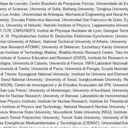
olique de Louvain; Centro Brasileiro de Pesquisas Fisicas; Universidade do 
my of Sciences; University of Sofia; Beihang University; Tsinghua University
de Los Andes; Universidad de Antioquia; Mechanical Engineering and Naval Arch
versity; Escuela Politecnica Nacional; Universidad San Francisco de Quito; Eg
; University of Helsinki; Helsinki Institute of Physics; Lappeenranta Universi
7178; CNRS/IN2P3; Institut de Physique Nucléaire de Lyon; Georgian Technica
tut A; III. Physikalisches Institut B; Deutsches Elektronen-Synchrotron; Unive
ian University of Athens; National Technical University of Athens; Universit
uclear Research ATOMKI; University of Debrecen; Eszterhazy Karoly University
ndian Institute of Technology Madras; Bhabha Atomic Research Centre; Tata Ins
stitute of Science Education and Research (IISER); Institute for Research i
Bologna; Università di Catania; Università di Firenze; INFN Laboratori Nazionali
iversità di Trento; Università di Pavia; Università di Perugia; Scuola Normal
 di Trieste; Kyungpook National University; Institute for Universe and Elemen
 Seoul National University; University of Seoul; Sungkyunkwan University; Riga
NISON); Centro de Investigacion y de Estudios Avanzados del IPN; Univers
an Luis Potosí; University of Montenegro; University of Auckland; University
e for Nuclear Research; University of Warsaw; Laboratório de Instrumentação 
ar Physics Institute; Institute for Nuclear Research; Institute for Theoretic
 Institute of Physics and Technology; National Research Nuclear University 
osov Moscow State University; Novosibirsk State University (NSU); Institute
search Tomsk Polytechnic University; Tomsk State University; University of B
es Energéticas Medioambientales y Tecnológicas (CIEMAT); Universidad Autón