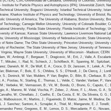
s (ICTEA); CSIC-Universidad de Cantabria; University of Colombo; Universit
- Institute for Particle Physics and Astrophysics (IPA); Universität Zürich; Na
chnical University; Bogazici University; Istanbul Technical University; Istanbul
aine; Kharkov Institute of Physics and Technology; University of Bristol; Rut
holic University of America; The University of Alabama; Boston University; Brow
e of Technology; Carnegie Mellon University; University of Colorado Boulder; Co
national University; Florida State University; Florida Institute of Technology; U
versity of Kansas; Kansas State University; Lawrence Livermore National Lab
a; University of Mississippi; University of Nebraska-Lincoln; State University
y of Notre Dame; The Ohio State University; Princeton University; University 
rsity of Rochester; The State University of New Jersey; University of Tennes
of Virginia; Wayne State University; University of Wisconsin - Madison; CERN
P.; Misheva, M.; Rodozov, M.; Shopova, M.; Sultanov, G.; Bonchev, M.; Dimitrov, A.; Ivanov, T.; Litov, L.; Pavlov, B.; Petkov, P.; Fang, W.; Gao, X.; Yuan, L.; Ahmad, M.; Hu, Z.; Wang, Y.; Chen, G. M.; Chen, H. S.; Chen, M.; Jiang, C. H.; Leggat, D.; Liao, H.; Liu, Z.; Spiezia, A.; Tao, J.; Yazgan, E.; Zhang, H.; Zhang, S.; Zhao, J.; Agapitos, A.; Ban, Y.; Chen, G.; Levin, A.; Li, J.; Li, L.; Li, Q.; Mao, Y.; Qian, S. J.; Wang, D.; Wang, Q.; Xiao, M.; Avila, C.; Cabrera, A.; Florez, C.; Hernández, C. F. González; Delgado, M. A. Segura; Guisao, J. Mejia; Alvarez, J. D. Ruiz; González, C. A. Salazar; Arbelaez, N. Vanegas; Giljanović, D.; Godinovic, N.; Lelas, D.; Puljak, I.; Sculac, T.; Antunovic, Z.; Kovac, M.; Brigljevic, V.; Ferencek, D.; Kadija, K.; Mesic, B.; Roguljic, M.; Starodumov, A.; Susa, T.; Ather, M. W.; Attikis, A.; Erodotou, E.; Ioannou, A.; Kolosova, M.; Konstantinou, S.; Mavromanolakis, G.; Mousa, J.; Nicolaou, C.; Ptochos, F.; Razis, P. A.; Rykaczewski, H.; Tsiakkouri, D.; Finger, M.; Kveton, A.; Tomsa, J.; Ayala, E.; Jarrin, E. Carrera; Abdalla, H.; Elgammal, S.; Bhowmik, S.; De Oliveira, A. Carvalho Antunes; Dewanjee, R. K.; Ehataht, K.; Kadastik, M.; Raidal, M.; Veelken, C.; Eerola, P.; Forthomme, L.; Kirschenmann, H.; Osterberg, K.; Voutilainen, M.; Garcia, F.; Havukainen, J.; Heikkilä, J. K.; Karimäki, V.; Kim, M. S.; Kinnunen, R.; Lampén, T.; Lassila-Perini, K.; Laurila, S.; Lehti, S.; Lindén, T.; Luukka, P.; Mäenpää, T.; Siikonen, H.; Tuominen, E.; Tuominiemi, J.; Tuuva, T.; Besancon, M.; Couderc, F.; Dejardin, M.; Denegri, D.; Fabbro, B.; Faure, J. L.; Ferri, F.; Ganjour, S.; Givernaud, A.; Gras, P.; de Monchenault, G. Hamel; Jarry, P.; Leloup, C.; Lenzi, B.; Locci, E.; Malcles, J.; Rander, J.; Rosowsky, A.; Sahin, M.; Savoy-Navarro, A.; Titov, M.; Yu, G. B.; Ahuja, S.; Amendola, C.; Beaudette, F.; Busson, P.; Charlot, C.; Diab, B.; Falmagne, G.; de Cassagnac, R. Granier; Kucher, I.; Lobanov, A.; Perez, C. Martin; Nguyen, M.; Ochando, C.; Paganini, P.; Rembser, J.; Salerno, R.; Sauvan, J. B.; Sirois, Y.; Zabi, A.; Zghiche, A.; Agram, J. L.; Andrea, J.; Bloch, D.; Bourgatte, G.; Brom, J. M.; Chabert, E. C.; Collard, C.; Conte, E.; Fontaine, J. C.; Gelé, D.; Goerlach, U.; Jansová, M.; Bihan, A.-C. Le; Tonon, N.; Hove, P. Van; Gadrat, S.; Beauceron, S.; Bernet, C.; Boudoul, G.; Camen, C.; Carle, A.; Chanon, N.; Chierici, R.; Contardo, D.; Depasse, P.; Mamouni, H. El; Fay, J.; Gascon, S.; Gouzevitch, M.; Ille, B.; Jain, Sa.; Lagarde, F.; Laktineh, I. B.; Lattaud, H.; Lesauvage, A.; Lethuillier, M.; Mirabito, L.; Perries, S.; Sordini, V.; Torterotot, L.; Touquet, G.; Donckt, M. Vander; Viret, S.; Khvedelidze, A.; Tsamalaidze, Z.; Autermann, C.; Feld, L.; Klein, K.; Lipinski, M.; Meuser, D.; Pauls, A.; Preuten, M.; Rauch, M. P.; Schulz, J.; Teroerde, M.; Wittmer, B.; Erdmann, M.; Fischer, B.; Ghosh, S.; Hebbeker, T.; Hoepfner, K.; Keller, H.; Mastrolorenzo, L.; Merschmeyer, M.; Meyer, A.; Millet, P.; Mocellin, G.; Mondal, S.; Mukherjee, S.; Noll, D.; Novak, A.; Pook, T.; Pozdnyakov, A.; Quast, T.; Radziej, M.; Rath, Y.; Reithler, H.; Roemer, J.; Schmidt, A.; Schuler, S. C.; Sharma, A.; Wiedenbeck, S.; Zaleski, S.; Flügge, G.; Ahmad, W. Haj; Hlushchenko, O.; Kress, T.; Müller, T.; Nowack, A.; Pistone, C.; Pooth, O.; Roy, D.; Sert, H.; Stahl, A.; Martin, M. Aldaya; Asmuss, P.; Babounikau, I.; Bakhshiansohi, H.; Beernaert, K.; Behnke, O.; Martínez, A. Bermúdez; Bertsche, D.; Anuar, A. A. Bin; Borras, K.; Botta, V.; Campbell, A.; Cardini, A.; Connor, P.; Rodríguez, S. Consuegra; Contreras-Campana, C.; Danilov, V.; De Wit, A.; Defranchis, M. M.; Pardos, C. Diez; Damiani, D. Domínguez; Eckerlin, G.; Eckstein, D.; Eichhorn, T.; Elwood, A.; Eren, E.; Gallo, E.; Geiser, A.; Grohsjean, A.; Guthoff, M.; Haranko, M.; Harb, A.; Jafari, A.; Jomhari, N. Z.; Jung, H.; Kasem, A.; Kasemann, M.; Kaveh, H.; Keaveney, J.; Kleinwort, C.; Knolle, J.; Krücker, D.; Lange, W.; Lenz, T.; Lidrych, J.; Lipka, K.; Lohmann, W.; Mankel, R.; Melzer-Pellmann, I. A.; Meyer, A. B.; Meyer, M.; Missiroli, M.; Mnich, J.; Mussgiller, A.; Myronenko, V.; Adán, D. Pérez; Pflitsch, S. K.; Pitzl, D.; Raspereza, A.; Saibel, A.; Savitskyi, M.; Scheurer, V.; Schütze, P.; Schwanenberger, C.; Shevchenko, R.; Singh, A.; Tholen, H.; Turkot, O.; Vagnerini, A.; De Klundert, M. Van; Walsh, R.; Wen, Y.; Wichmann, K.; Wissing, C.; Zenaiev, O.; Zlebcik, R.; Aggleton, R.; Bein, S.; Benato, L.; Benecke, A.; Blobel, V.; Dreyer, T.; Ebrahimi, A.; Feindt, F.; Fröhlich, A.; Garbers, C.; Garutti, E.; Gonzalez, D.; Gunnellini, P.; Haller, J.; Hinzmann, A.; Karavdina