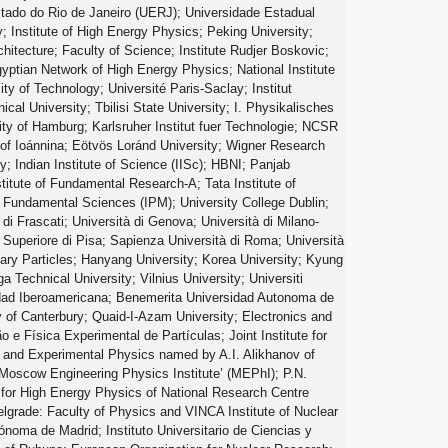
Estado do Rio de Janeiro (UERJ); Universidade Estadual
; Institute of High Energy Physics; Peking University;
itecture; Faculty of Science; Institute Rudjer Boskovic;
yptian Network of High Energy Physics; National Institute
ty of Technology; Université Paris-Saclay; Institut
l University; Tbilisi State University; I. Physikalisches
rsity of Hamburg; Karlsruher Institut fuer Technologie; NCSR
y of Ioánnina; Eötvös Loránd University; Wigner Research
; Indian Institute of Science (IISc); HBNI; Panjab
titute of Fundamental Research-A; Tata Institute of
n Fundamental Sciences (IPM); University College Dublin;
 di Frascati; Università di Genova; Università di Milano-
e Superiore di Pisa; Sapienza Università di Roma; Università
tary Particles; Hanyang University; Korea University; Kyung
 Technical University; Vilnius University; Universiti
idad Iberoamericana; Benemerita Universidad Autonoma de
 of Canterbury; Quaid-I-Azam University; Electronics and
e Física Experimental de Partículas; Joint Institute for
al and Experimental Physics named by A.I. Alikhanov of
’Moscow Engineering Physics Institute’ (MEPhI); P.N.
 for High Energy Physics of National Research Centre
elgrade: Faculty of Physics and VINCA Institute of Nuclear
oma de Madrid; Instituto Universitario de Ciencias y