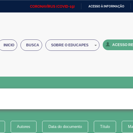
CORONAVÍRUS (COVID-19)
ACESSO À INFORMAÇÃO
Ministério da Defesa
Ministério das Relações
Mini
IR
Exteriores
PARA
O
Ministério da Cidadania
Ministério da Saúde
Mini
CONTEÚDO
ACESSO RE
INICIO
BUSCA
SOBRE O EDUCAPES
Ministério do Desenvolvimento
Controladoria-Geral da União
Minis
Regional
e do
Advocacia-Geral da União
Banco Central do Brasil
Plana
Autores
Data do documento
Título
Ma