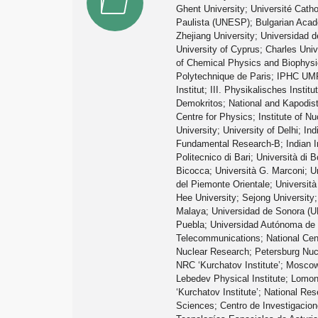
Ghent University; Université Cath
Paulista (UNESP); Bulgarian Acade
Zhejiang University; Universidad 
University of Cyprus; Charles Uni
of Chemical Physics and Biophysics
Polytechnique de Paris; IPHC UMR 
Institut; III. Physikalisches Insti
Demokritos; National and Kapodistr
Centre for Physics; Institute of N
University; University of Delhi; I
Fundamental Research-B; Indian In
Politecnico di Bari; Università di 
Bicocca; Università G. Marconi; Un
del Piemonte Orientale; Università
Hee University; Sejong University;
Malaya; Universidad de Sonora (U
Puebla; Universidad Autónoma de S
Telecommunications; National Centr
Nuclear Research; Petersburg Nucle
NRC ‘Kurchatov Institute’; Moscow
Lebedev Physical Institute; Lomon
‘Kurchatov Institute’; National Re
Sciences; Centro de Investigacion