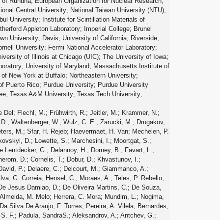
y of Ruhuna; European Organization for Nuclear Research;
tional Central University; National Taiwan University (NTU);
 University; Institute for Scintillation Materials of
herford Appleton Laboratory; Imperial College; Brunel
n University; Davis; University of California; Riverside;
rnell University; Fermi National Accelerator Laboratory;
niversity of Illinois at Chicago (UIC); The University of Iowa;
oratory; University of Maryland; Massachusetts Institute of
 of New York at Buffalo; Northeastern University;
of Puerto Rico; Purdue University; Purdue University
see; Texas A&M University; Texas Tech University;
, A.; Kasieczka, G.; Klanner, R.; Kogler, R.; Kovalchuk, N.; Kurz, S.; Kutzner, V.; Lange, J.; Lange, T.; Malara, A.; Multhaup, J.; Niemeyer, C. E.N.; Perieanu, A.; Reimers, A.; Rieger, O.; Scharf, C.; Schleper, P.; Schumann, S.; Schwandt, J.; Sonneveld, J.; Stadie, H.; Steinbrück, G.; Stober, F. M.; Vormwald, B.; Zoi, I.; Akbiyik, M.; Barth, C.; Baselga, M.; Baur, S.; Berger, T.; Butz, E.; Caspart, R.; Chwalek, T.; De Boer, W.; Dierlamm, A.; Morabit, K. El; Faltermann, N.; Giffels, M.; Goldenzweig, P.; Gottmann, A.; Harrendorf, M. A.; Hartmann, F.; Husemann, U.; Kudella, S.; Mitra, S.; Mozer, M. U.; Müller, D.; Müller, Th.; Musich, M.; Nürnberg, A.; Quast, G.; Rabbertz, K.; Schröder, M.; Shvetsov, I.; Simonis, H. J.; Ulrich, R.; Wassmer, M.; Weber, M.; Wöhrmann, C.; Wolf, R.; Anagnostou, G.; Asenov, P.; Daskalakis, G.; Geralis, T.; Kyriakis, A.; Loukas, D.; Paspalaki, G.; Diamantopoulou, M.; Karathanasis, G.; Kontaxakis, P.; Manousakis-katsikakis, A.; Panagiotou, A.; Papavergou, I.; Saoulidou, N.; Stakia, A.; Theofilatos, K.; Vellidis, K.; Vourliotis, E.; Bakas, G.; Kousouris, K.; Papakrivopoulos, I.; Tsipolitis, G.; Evangelou, I.; Foudas, C.; Gianneios, P.; Katsoulis, P.; Kokkas, P.; Mallios, S.; Manitara, K.; Manthos, N.; Papadopoulos, I.; Strologas, J.; Triantis, F. A.; Tsitsonis, D.; Bartók, M.; Chudasama, R.; Csanad, M.; Major, P.; Mandal, K.; Mehta, A.; Nagy, M. I.; Pasztor, G.; Surányi, O.; Veres, G. I.; Bencze, G.; Hajdu, C.; Horvath, D.; Sikler, F.; Vámi, T.; Veszpremi, V.; Vesztergombi, G.; Beni, N.; Czellar, S.; Karancsi, J.; Molnar, J.; Szillasi, Z.; Raics, P.; Teyssier, D.; Trocsanyi, Z. L.; Ujvari, B.; Csorgo, T.; Metzger, W. J.; Nemes, F.; Novak, T.; Choudhury, S.; Komaragiri, J. R.; Tiwari, P. C.; Bahinipati, S.; Kar, C.; Kole, G.; Mal, P.; Bindhu, V. K. Muraleedharan Nair; Nayak, A.; Sahoo, D. K.; Swain, S. K.; Bansal, S.; Beri, S. B.; Bhatnagar, V.; Chauhan, S.; Chawla, R.; Dhingra, N.; Gupta, R.; Kaur, A.; Kaur, M.; Kaur, S.; Kumari, P.; Lohan, M.; Meena, M.; Sandeep, K.; Sharma, S.; Singh, J. B.; Virdi, A. K.; Bhardwaj, A.; Choudhary, B. C.; Garg, R. B.; Gola, M.; Keshri, S.; Kumar, Ashok; Naimuddin, M.; Priyanka, P.; Ranjan, K.; Shah, Aashaq; Sharma, R.; Bhardwaj, R.; Bharti, M.; Bhattacharya, R.; Bhattacharya, S.; Bhawandeep, U.; Bhowmik, D.; Dutta, S.; Gomber, B.; Maity, M.; Mondal, K.; Nandan, S.; Purohit, A.; Rout, P. K.; Saha, G.; Sarkar, S.; Sarkar, T.; Sharan, M.; Singh, B.; Thakur, S.; Behera, P. K.; Kalbhor, P.; Muhammad, A.; Pujahari, P. R.; Sikdar, A. K.; Dutta, D.; Jha, V.; Kumar, V.; Mishra, D. K.; Netrakanti, P. K.; Pant, L. M.; Shukla, P.; Aziz, T.; Bhat, M. A.; Dugad, S.; Mohanty, G. B.; Sur, N.; Verma, RavindraKumar; Banerjee, S.; Chatterjee, S.; Das, P.; Guchait, M.; Karmakar, S.; Kumar, S.; Majumder, G.; Mazumdar, K.; Sahoo, N.; Sawant, S.; Dube, S.; Kansal, B.; Kapoor, A.; Kothekar, K.; Pandey, S.; Rane, A.; Rastogi, A.; Chenarani, S.; Tadavani, E. Eskandari; Etesami, S. M.; Khakzad, M.; Najafabadi, M. Mohammadi; Naseri, M.; Hosseinabadi, F. Rezaei; Felcini, M.; Grunewald, M.; Abbrescia, M.; Aly, R.; Calabria, C.; Colaleo, A.; Creanza, D.; Cristella, L.; De Filippis, N.; De Palma, M.; Florio, A. Di; Elmetenawee, W.; Fiore, L.; Gelmi, A.; Iaselli, G.; Ince, M.; Lezki, S.; Maggi, G.; Maggi, M.; Merlin, J. A.; Miniello, G.; My, S.; Nuzzo, S.;