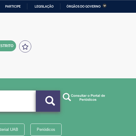
PARTICIPE
LEGISLAÇÃO
ÓRGÃOS DO GOVERNO
stério da Economia
Ministério da Infraestrutura
stério de Minas e Energia
Ministério da Ciência,
Tecnologia, Inovações e
Comunicações
STRITO
tério da Mulher, da Família
Secretaria-Geral
s Direitos Humanos
lto
terial UAB
Periódicos