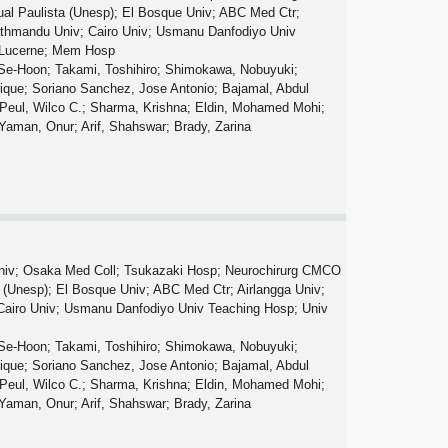
ual Paulista (Unesp); El Bosque Univ; ABC Med Ctr;
Kathmandu Univ; Cairo Univ; Usmanu Danfodiyo Univ
a Lucerne; Mem Hosp
, Se-Hoon; Takami, Toshihiro; Shimokawa, Nobuyuki;
ique; Soriano Sanchez, Jose Antonio; Bajamal, Abdul
o; Peul, Wilco C.; Sharma, Krishna; Eldin, Mohamed Mohi;
Yaman, Onur; Arif, Shahswar; Brady, Zarina
Univ; Osaka Med Coll; Tsukazaki Hosp; Neurochirurg CMCO
a (Unesp); El Bosque Univ; ABC Med Ctr; Airlangga Univ;
 Cairo Univ; Usmanu Danfodiyo Univ Teaching Hosp; Univ
, Se-Hoon; Takami, Toshihiro; Shimokawa, Nobuyuki;
ique; Soriano Sanchez, Jose Antonio; Bajamal, Abdul
o; Peul, Wilco C.; Sharma, Krishna; Eldin, Mohamed Mohi;
Yaman, Onur; Arif, Shahswar; Brady, Zarina