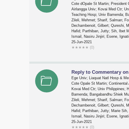
Cote dOpale St Martin; President 
Airlangga Univ; Kovai Med Ctr; Un
Teaching Hosp; Univ Bamenda; Ba
Zileli, Mehmet; Sharif, Salman; F
Dechambenoit, Gilbert; Qureshi, 
Hafid; Parthiban, Jutty; Sih, Ibe
Ismail, Nasiru Jinjiri; Esene, Ig
25-Jun-2021
★
★
★
★
★
(0)
Reply to Commentary on 
Ege Univ; Liaquat Natl Hosp & Me
Cote Opale St Martin; Continental
Kovai Med Ctr; Univ Philippines;
Bamenda; Bangabandhu Shiek Muji
Zileli, Mehmet; Sharif, Salman; F
Dechambenoit, Gilbert; Qureshi, 
Hafid; Parthiban, Jutty; Marie Si
Ismail, Nasiru Jinjiri; Esene, Ig
25-Jun-2021
★
★
★
★
★
(0)