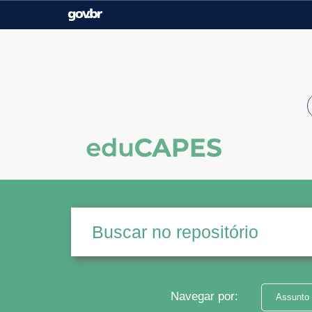
Casa Civil
Ministério da Justiça e
Segurança Pública
Ministério da Agricultura,
Ministério da Educação
Pecuária e Abastecimento
Ministério do Meio Ambiente
Ministério do Turismo
Secretaria de Governo
Gabinete de Segurança
Institucional
Navegar por:
Assunto