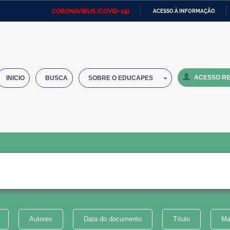
CORONAVÍRUS (COVID-19)
ACESSO À INFORMAÇÃO
Ministério da Defesa
Ministério das Relações
Mini
IR
Exteriores
PARA
O
Ministério da Cidadania
Ministério da Saúde
Mini
CONTEÚDO
ACESSO RE
INICIO
BUSCA
SOBRE O EDUCAPES
Ministério do Desenvolvimento
Controladoria-Geral da União
Minis
Regional
e do
Advocacia-Geral da União
Banco Central do Brasil
Plana
Autores
Data do documento
Título
Ma