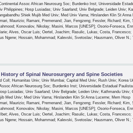
Continental Assoc African Neurosurg Soc; Burdenko Inst; Universidade Estad
iv Philippines; Hosp Lusiadas; Univ Saarland; Univ Belgrade; Leiden Univ; 
ngabandhu Shiek Mujib Med Univ; Med Univ Varna; Hirslanden Klin St Ann
ornari, Maurizio; Ramani, Premenand; Jian, Fengzeng; Fessler, Richard; Kim
Mahmood; Konovalov, Nikolay; Masini, Marcos [UNESP]; Osorio-Fonseca, Enr
t Marie; Alves, Oscar Luis; Oertel, Joachim; Rasulic, Lukas; Costa, Francesc
natius Ngene; Hossain, Mohammad; Kalevski, Svetoslav; Hausmann, Oliver N.; 
History of Spinal Neurosurgery and Spine Societies
d Coll; Humanitas Univ; Univ Mumbai; Capital Med Univ; Rush Univ; Korea 
 Assoc African Neurosurg Soc; Burdenko Inst; Universidade Estadual Paulist
 Hosp Lusiadas; Univ Saarland; Univ Belgrade; Leiden Univ; Kathmandu Univ;
b Med Univ; Med Univ Varna; Hirslanden Klin St Anna Lucerne; Mem Hosp
ornari, Maurizio; Ramani, Premenand; Jian, Fengzeng; Fessler, Richard; Kim
Mahmood; Konovalov, Nikolay; Masini, Marcos [UNESP]; Osorio-Fonseca, Enr
h, Ibet; Alves, Oscar Luis; Oertel, Joachim; Rasulic, Lukas; Costa, Francesc
natius Ngene; Hossain, Mohammad; Kalevski, Svetoslav; Hausmann, Oliver N.; 