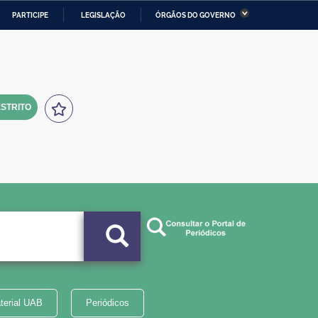
PARTICIPE
LEGISLAÇÃO
ÓRGÃOS DO GOVERNO
stério da Economia
Ministério da Infraestrutura
stério de Minas e Energia
Ministério da Ciência,
Tecnologia, Inovações e
Comunicações
STRITO
tério da Mulher, da Família
Secretaria-Geral
s Direitos Humanos
lto
terial UAB
Periódicos