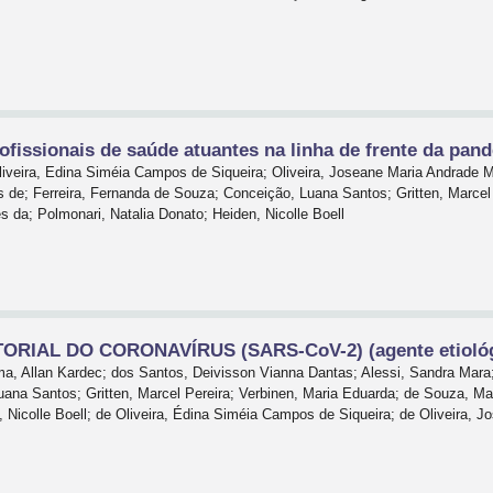
ofissionais de saúde atuantes na linha de frente da pa
Oliveira, Edina Siméia Campos de Siqueira; Oliveira, Joseane Maria Andrade 
 de; Ferreira, Fernanda de Souza; Conceição, Luana Santos; Gritten, Marcel
s da; Polmonari, Natalia Donato; Heiden, Nicolle Boell
IAL DO CORONAVÍRUS (SARS-CoV-2) (agente etiológ
a, Allan Kardec; dos Santos, Deivisson Vianna Dantas; Alessi, Sandra Mara; 
na Santos; Gritten, Marcel Pereira; Verbinen, Maria Eduarda; de Souza, Mar
 Nicolle Boell; de Oliveira, Édina Siméia Campos de Siqueira; de Oliveira, J