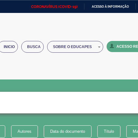
CORONAVÍRUS (COVID-19)
ACESSO À INFORMAÇÃO
Ministério da Defesa
Ministério das Relações
Mini
IR
Exteriores
PARA
O
Ministério da Cidadania
Ministério da Saúde
Mini
CONTEÚDO
ACESSO RE
INICIO
BUSCA
SOBRE O EDUCAPES
Ministério do Desenvolvimento
Controladoria-Geral da União
Minis
Regional
e do
Advocacia-Geral da União
Banco Central do Brasil
Plana
Autores
Data do documento
Título
Ma