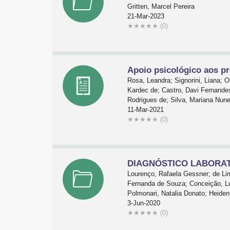
Gritten, Marcel Pereira
21-Mar-2023
★
★
★
★
★
(0)
Apoio psicológico aos pr
Rosa, Leandra; Signorini, Liana; 
Kardec de; Castro, Davi Fernandes
Rodrigues de; Silva, Mariana Nune
11-Mar-2021
★
★
★
★
★
(0)
DIAGNÓSTICO LABORATOR
Lourenço, Rafaela Gessner; de Lim
Fernanda de Souza; Conceição, Lua
Polmonari, Natalia Donato; Heiden,
3-Jun-2020
★
★
★
★
★
(0)