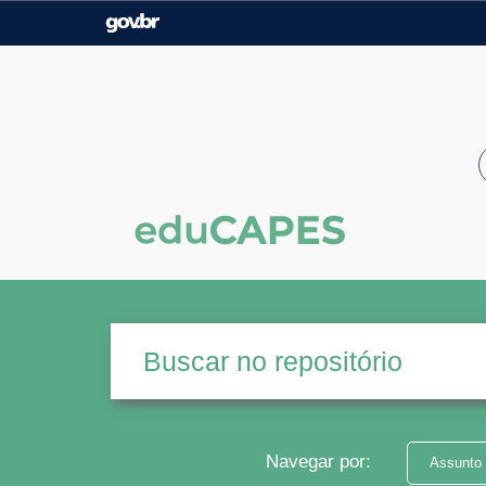
Casa Civil
Ministério da Justiça e
Segurança Pública
Ministério da Agricultura,
Ministério da Educação
Pecuária e Abastecimento
Ministério do Meio Ambiente
Ministério do Turismo
Secretaria de Governo
Gabinete de Segurança
Institucional
Navegar por:
Assunto