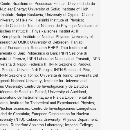
; Centro Brasileiro de Pesquisas Fisicas; Universidade do
clear Energy; University of Sofia; Institute of High
 Institute Rudjer Boskovic; University of Cyprus; Charles
versity of Helsinki; Helsinki Institute of Physics;
de Calcul de l'Institut National de Physique Nucleaire et
hes Institut; III. Physikalisches Institut A; III.
 Kernphysik; Institute of Nuclear Physics; University of
r Research ATOMKI; University of Debrecen; Panjab
ute of Fundamental Research-EHEP; Tata Institute of
rsità di Bari; Politecnico di Bari; INFN Sezione di
sità di Firenze; INFN Laboratori Nazionali di Frascati; INFN
versità di Napoli Federico II; INFN Sezione di Padova;
i Perugia; Università di Perugia; INFN Sezione di Pisa;
FN Sezione di Torino; Università di Torino; Università Del
gpook National Universty; Institute for Universe and
us University; Centro de Investigacion y de Estudios
ónoma de San Luis Potosí; University of Auckland;
 Laboratório de Instrumentação e Física Experimental de
earch; Institute for Theoretical and Experimental Physics;
f Nuclear Sciences; Centro de Investigaciones Energéticas
dad de Cantabria; European Organization for Nuclear
University (NTU); Cukurova University; Physics Department;
ristol; Rutherford Appleton Laboratory; Imperial College;