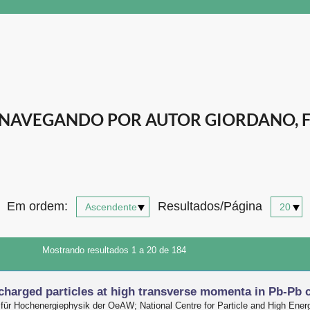
NAVEGANDO POR AUTOR GIORDANO, F
Em ordem:
Resultados/Página
Mostrando resultados 1 a 20 de 184
charged particles at high transverse momenta in Pb-Pb c
t für Hochenergiephysik der OeAW; National Centre for Particle and High Energ