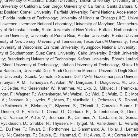
y; University of Alabama; Boston University; Brown University; University of Ca
; University of California, San Diego; University of California, Santa Barbara; 
t Boulder; Cornell University; Fairfield University; Fermi National Accelerator 
y; Florida Institute of Technology; University of Illinois at Chicago (UIC); Uni
Lawrence Livermore National Laboratory; University of Maryland; Massachuset
ity of Nebraska-Lincoln; State University of New York at Buffalo; Northeastern 
eton University; University of Puerto Rico; Purdue University; Purdue Univers
ersity of New Jersey; University of Tennessee; Texas AandM University; Texas 
University of Wisconsin; Erzincan University; Kyungpook National University;
y of Southampton; Suez Canal University; Cairo University; British Universit
ty; Brandenburg University of Technology; Kafkas University; Eötvös Loránd 
 Sharif University of Technology; Isfahan University of Technology; Shiraz Un
a Basilicata; Università Degli Studi Guglielmo Marconi; Università Degli Studi
sin University; Scuola Normale e Sezione Dell' INFN; Gaziosmanpasa Univers
adante, P. G.; Novaes, S. F.; Padula, Sandra S.; Genchev, V.; Iaydjiev, P.; Piperov, S.; Rodozov, M.; Stoykova, S.; Sultanov, G.; Tcholakov, V.; Trayanov, R.; Vutova, M.; Dimitrov, A.; Hadjiiska, R.; Kozhuharov, V.; Litov, L.; Pavlov, B.; Petkov, P.; Bian, J. G.; Chen, G. M.; Chen, H. S.; Jiang, C. H.; Liang, D.; Liang, S.; Meng, X.; Tao, J.; Wang, J.; Wang, X.; Wang, Z.; Xiao, H.; Xu, M.; Zang, J.; Zhang, Z.; Asawatangtrakuldee, C.; Ban, Y.; Guo, S.; Guo, Y.; Li, W.; Liu, S.; Mao, Y.; Qian, S. J.; Teng, H.; Wang, S.; Zhu, B.; Zou, W.; Avila, C.; Gomez Moreno, B.; Osorio Oliveros, A. F.; Sanabria, J. C.; Godinovic, N.; Lelas, D.; Plestina, R.; Polic, D.; Puljak, I.; Antunovic, Z.; Dzelalija, M.; Kovac, M.; Brigljevic, V.; Duric, S.; Kadija, K.; Luetic, J.; Morovic, S.; Attikis, A.; Galanti, M.; Mavromanolakis, G.; Mousa, J.; Nicolaou, C.; Ptochos, F.; Razis, P. A.; Finger, M.; Assran, Y.; Elgammal, S.; Ellithi Kamel, A.; Khalil, S.; Mahmoud, M. A.; Radi, A.; Kadastik, M.; Müntel, M.; Raidal, M.; Rebane, L.; Tiko, A.; Azzolini, V.; Eerola, P.; Fedi, G.; Voutilainen, M.; Härkönen, J.; Heikkinen, A.; Karimäki, V.; Kinnunen, R.; Kortelainen, M. J.; Lampén, T.; Lassila-Perini, K.; Lehti, S.; Lindén, T.; Luukka, P.; Mäenpää, T.; Peltola, T.; Tuominen, E.; Tuominiemi, J.; Tuovinen, E.; Ungaro, D.; Wendland, L.; Banzuzi, K.; Korpela, A.; Tuuva, T.; Besancon, M.; Choudhury, S.; Dejardin, M.; Denegri, D.; Fabbro, B.; Faure, J. L.; Ferri, F.; Ganjour, S.; Givernaud, A.; Gras, P.; Hamel De Monchenault, G.; Jarry, P.; Locci, E.; Malcles, J.; Millischer, L.; Nayak, A.; Rander, J.; Rosowsky, A.; Shreyber, I.; Titov, M.; Baffioni, S.; Beaudette, F.; Benhabib, L.; Bianchini, L.; Bluj, M.; Broutin, C.; Busson, P.; Charlot, C.; Daci, N.; Dahms, T.; Dobrzynski, L.; Granier De Cassagnac, R.; Haguenauer, M.; Miné, P.; Mironov, C.; Ochando, C.; Paganini, P.; Sabes, D.; Salerno, R.; Sirois, Y.; Veelken, C.; Zabi, A.; Agram, J. L.; Andrea, J.; Bloch, D.; Bodin, D.; Brom, J. M.; Cardaci, M.; Chabert, E. C.; Collard, C.; Conte, E.; Drouhin, F.; Ferro, C.; Fontaine, J. C.; Gelé, D.; Goerlach, U.; Juillot, P.; Karim, M.; Le Bihan, A. C.; Van Hove, P.; Fassi, F.; Mercier, D.; Beauceron, S.; Beaupere, N.; Bondu, O.; Boudoul, G.; Brun, H.; Chasserat, J.; Chierici, R.; Contardo, D.; Depasse, P.; El Mamouni, H.; Fay, J.; Gascon, S.; Gouzevitch, M.; Ille, B.; Kurca, T.; Lethuillier, M.; Mirabito, L.; Perries, S.; Sordini, V.; Tosi, S.; Tschudi, Y.; Verdier, P.; Viret, S.; Tsamalaidze, Z.; Anagnostou, G.; Beranek, S.; Edelhoff, M.; Feld, L.; Heracleous, N.; Hindrichs, O.; Jussen, R.; Klein, K.; Merz, J.; Ostapchuk, A.; Perieanu, A.; Raupach, F.; Sammet, J.; Schael, S.; Sprenger, D.; Weber, H.; Wittmer, B.; Zhukov, V.; Ata, M.; Caudron, J.; Dietz-Laursonn, E.; Duchardt, D.; Erdmann, M.; Güth, A.; Hebbeker, T.; Heidemann, C.; Hoepfner, K.; Klimkovich, T.; Klingebiel, D.; Kreuzer, P.; Lanske, D.; Lingemann, J.; Magass, C.; Merschmeyer, M.; Meyer, A.; Olschewski, M.; Papacz, P.; Pieta, H.; Reithler, H.; Schmitz, S. A.; Sonnenschein, L.; Steggemann, J.; Teyssier, D.; Weber, M.; Bontenackels, M.; Cherepanov, V.; Davids, M.; Flügge, G.; Geenen, H.; Geisler, M.; Haj Ahmad, W.; Hoehle, F.; Kargoll, B.; Kress, T.; Kuessel, Y.; Linn, A.; Nowack, A.; Perchalla, L.; Pooth, O.; Rennefeld, J.; Sauerland, P.; Stahl, A.; Aldaya Martin, M.; Behr, J.; Behrenhoff, W.; Behrens, U.; Bergholz, M.; Bethani, A.; Borras, K.; Burgmeier, A.; Cakir, A.; Calligaris, L.; Campbell, A.; Castro, E.; Costanza, F.; Dammann, D.; Eckerlin, G.; Eckstein, D.; Fischer, D.; Flucke, G.; Geiser, A.; Glushkov, I.; Habib, S.; Hauk, J.; Jung, H.; Kasemann, M.; Katsas, P.; Kleinwort, C.; Kluge, H.; Knutsson, A.; Krämer, M.; Krücker, D.; Kuznetsova, E.; Lange, W.; Lohmann, W.; Lutz, B.; Mankel, R.; Marfin, I.; Marienfeld, M.; Melzer-Pellmann, I. A.; Meyer, A. B.; Mnich, J.; Mussgiller, A.; Naumann-Emme, S.; Olzem, J.; Perrey, H.; Petrukhin, A.; Pitzl, D.; Raspereza, A.; Ribeiro Cipriano, P. M.; Riedl, C.; Rosin, M.; Salfeld-Nebgen, J.; Schmidt, R.; Schoerner-Sadenius, T.; Sen, N.; Spiridonov, A.; Stein, M.; Walsh, R.; Wissing, C.; Autermann, C.; Blobel, V.; Bobrovskyi, S.; Draeger, J.; Enderle, H.; Erfle, J.; Gebbert, U.; Görner, M.; Hermanns, T.; Höing, R. S.; Kaschube, K.; Kaussen, G.; Kirschenmann, H.; Klanner, R.; Lange, J.; Mura, B.; Nowak, F.; Pietsch, N.; Rathjens, D.; Sander, C.; Schettler, H.; Schleper, P.; Schlieckau, E.; Schmidt, A.; Schröder, M.; Schum, T.; Seidel, M.; Stadie, H.; Steinbrück, G.; Thomsen, J.; Barth, C.; Berger, J.; Chwalek, T.; De Boer, W.; Dierlamm, A.; Feindt, M.; Guthoff, M.; Hackstein, C.; Hartmann, F.; Heinrich, M.; Held, H.; Hoffmann, K. H.; Honc, S.; H