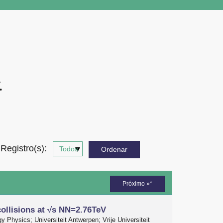
.
Registro(s):
Próximo »*
ollisions at √s NN=2.76TeV
y Physics; Universiteit Antwerpen; Vrije Universiteit