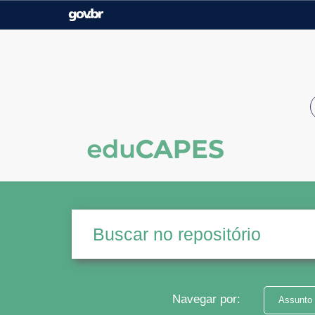
Casa Civil
Ministério da Justiça e
Segurança Pública
Ministério da Agricultura,
Ministério da Educação
Pecuária e Abastecimento
Ministério do Meio Ambiente
Ministério do Turismo
Secretaria de Governo
Gabinete de Segurança
Institucional
Navegar por:
Assunto