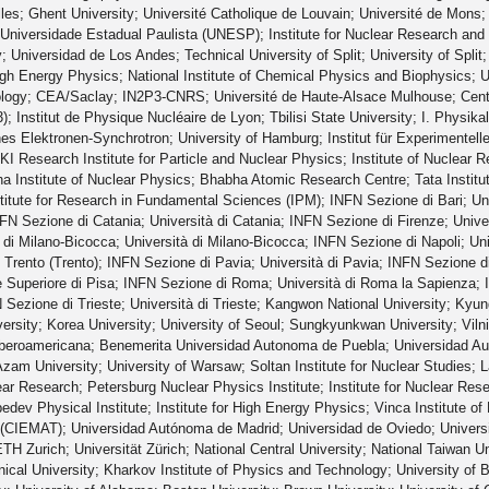
lles; Ghent University; Université Catholique de Louvain; Université de Mons
niversidade Estadual Paulista (UNESP); Institute for Nuclear Research and Nu
 Universidad de Los Andes; Technical University of Split; University of Split;
gh Energy Physics; National Institute of Chemical Physics and Biophysics; Uni
logy; CEA/Saclay; IN2P3-CNRS; Université de Haute-Alsace Mulhouse; Centre 
 Institut de Physique Nucléaire de Lyon; Tbilisi State University; I. Physikalisc
es Elektronen-Synchrotron; University of Hamburg; Institut für Experimentelle
FKI Research Institute for Particle and Nuclear Physics; Institute of Nuclea
Saha Institute of Nuclear Physics; Bhabha Atomic Research Centre; Tata Instit
ute for Research in Fundamental Sciences (IPM); INFN Sezione di Bari; Unive
FN Sezione di Catania; Università di Catania; INFN Sezione di Firenze; Univer
i Milano-Bicocca; Università di Milano-Bicocca; INFN Sezione di Napoli; Uni
i Trento (Trento); INFN Sezione di Pavia; Università di Pavia; INFN Sezione d
 Superiore di Pisa; INFN Sezione di Roma; Università di Roma la Sapienza; IN
Sezione di Trieste; Università di Trieste; Kangwon National University; Kyun
ersity; Korea University; University of Seoul; Sungkyunkwan University; Vilni
beroamericana; Benemerita Universidad Autonoma de Puebla; Universidad Aut
Azam University; University of Warsaw; Soltan Institute for Nuclear Studies;
lear Research; Petersburg Nuclear Physics Institute; Institute for Nuclear Res
dev Physical Institute; Institute for High Energy Physics; Vinca Institute o
(CIEMAT); Universidad Autónoma de Madrid; Universidad de Oviedo; Universi
ETH Zurich; Universität Zürich; National Central University; National Taiwan 
nical University; Kharkov Institute of Physics and Technology; University of B