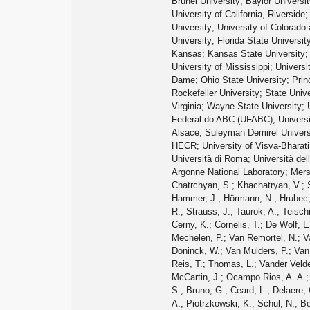
Brunel University; Baylor Universit
University of California, Riverside
University; University of Colorado a
University; Florida State Universit
Kansas; Kansas State University; 
University of Mississippi; Univers
Dame; Ohio State University; Princ
Rockefeller University; State Univ
Virginia; Wayne State University; 
Federal do ABC (UFABC); Universit
Alsace; Suleyman Demirel Universi
HECR; University of Visva-Bharati;
Università di Roma; Università dell
Argonne National Laboratory; Mer
Chatrchyan, S.; Khachatryan, V.; Sirunyan, A. M.; Tumasyan, A.; Adam, W.; Bergauer, T.; Dragicevic, M.; Erö, J.; Fabjan, C.; Friedl, M.; Frühwirth, R.; Ghete, V. M.; Hammer, J.; Hörmann, N.; Hrubec, J.; Jeitler, M.; Kiesenhofer, W.; Krammer, M.; Liko, D.; Mikulec, I.; Pernicka, M.; Rahbaran, B.; Rohringer, C.; Rohringer, H.; Schöfbeck, R.; Strauss, J.; Taurok, A.; Teischinger, F.; Wagner, P.; Waltenberger, W.; Walzel, G.; Widl, E.; Wulz, C. E.; Mossolov, V.; Shumeiko, N.; Suarez Gonzalez, J.; Bansal, S.; Cerny, K.; Cornelis, T.; De Wolf, E. A.; Janssen, X.; Luyckx, S.; Maes, T.; Mucibello, L.; Ochesanu, S.; Roland, B.; Rougny, R.; Selvaggi, M.; Van Haevermaet, H.; Van Mechelen, P.; Van Remortel, N.; Van Spilbeeck, A.; Blekman, F.; Blyweert, S.; D'Hondt, J.; Gonzalez Suarez, R.; Kalogeropoulos, A.; Maes, M.; Olbrechts, A.; Van Doninck, W.; Van Mulders, P.; Van Onsem, G. P.; Villella, I.; Charaf, O.; Clerbaux, B.; De Lentdecker, G.; Dero, V.; Gay, A. P.R.; Hreus, T.; Léonard, A.; Marage, P. E.; Reis, T.; Thomas, L.; Vander Velde, C.; Vanlaer, P.; Adler, V.; Beernaert, K.; Cimmino, A.; Costantini, S.; Garcia, G.; Grunewald, M.; Klein, B.; Lellouch, J.; Marinov, A.; McCartin, J.; Ocampo Rios, A. A.; Ryckbosch, D.; Strobbe, N.; Thyssen, F.; Tytgat, M.; Vanelderen, L.; Verwilligen, P.; Walsh, S.; Yazgan, E.; Zaganidis, N.; Basegmez, S.; Bruno, G.; Ceard, L.; Delaere, C.; Du Pree, T.; Favart, D.; Forthomme, L.; Giammanco, A.; Hollar, J.; Lemaitre, V.; Liao, J.; Militaru, O.; Nuttens, C.; Pagano, D.; Pin, A.; Piotrzkowski, K.; Schul, N.; Beliy, N.; Caebergs, T.; Daubie, E.; Hammad, G. H.; Alves, G. A.; Correa Martins Junior, M.; De Jesus Damiao, D.; Martins, T.; Pol, M. E.; Souza, M. H.G.; Aldá Júnior, W. L.; Carvalho, W.; Custódio, A.; Da Costa, E. M.; De Oliveira Martins, C.; Fonseca De Souza, S.; Matos Figueiredo, D.; Mundim, L.; Nogima, H.; Oguri, V.; Prado Da Silva, W. L.; Santoro, A.; Silva Do Amaral, S. M.; Soares Jorge, L.; Sznajder, A.; Anjos, T. S.; Bernardes, C. A.; Dias, F. A.; Fernandez Perez Tomei, T. R.; Gregores, E. M.; Lagana, C.; Marinho, F.; Merc