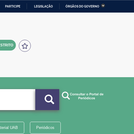
PARTICIPE
LEGISLAÇÃO
ÓRGÃOS DO GOVERNO
stério da Economia
Ministério da Infraestrutura
stério de Minas e Energia
Ministério da Ciência,
Tecnologia, Inovações e
Comunicações
STRITO
tério da Mulher, da Família
Secretaria-Geral
s Direitos Humanos
lto
terial UAB
Periódicos