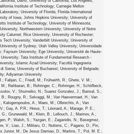
lifornia, Davis; University of California, Los Angeles;
California Institute of Technology; Carnegie Mellon
Laboratory; University of Florida; Florida International
versity of Iowa; Johns Hopkins University; University of
ts Institute of Technology; University of Minnesota;
University; Northwestern University; University of Notre
ity Calumet; Rice University; University of Rochester;
Tech University; Vanderbilt University; University of
 University of Sydney; Utah Valley University; Universidade
y; Fayoum University; Ege University; Université de Haute-
University; Tata Institute of Fundamental Research -
iversity; Islamic Azad University; Facoltà Ingegneria
 di Siena; University of Bucharest; University of Belgrade;
ity; Adiyaman University
usemann, U.; Katkov, I.; Komaragiri, J. R.; Martschei, D.; Mueller, S.; Müller, Th.; Niegel, M.; Nürnberg, A.; Oberst, O.; Oehler, A.; Ott, J.; Peiffer, T.; Quast, G.; Rabbertz, K.; Ratnikov, F.; Ratnikova, N.; Röcker, S.; Saout, C.; Scheurer, A.; Schilling, F. P.; Schmanau, M.; Schott, G.; Simonis, H. J.; Stober, F. M.; Troendle, D.; Ulrich, R.; Wagner-Kuhr, J.; Weiler, T.; Zeise, M.; Ziebarth, E. B.; Daskalakis, G.; Geralis, T.; Kesisoglou, S.; Kyriakis, A.; Loukas, D.; Manolakos, I.; Markou, A.; Markou, C.; Mavrommatis, C.; Ntomari, E.; Gouskos, L.; Mertzimekis, T. J.; Panagiotou, A.; Saoulidou, N.; Evangelou, I.; Foudas, C.; Kokkas, P.; Manthos, N.; Papadopoulos, I.; Patras, V.; Bencze, G.; Hajdu, C.; Hidas, P.; Horvath, D.; Krajczar, K.; Radics, B.; Sikler, F.; Veszpremi, V.; Vesztergombi, G.; Beni, N.; Czellar, S.; Molnar, J.; Palinkas, J.; Szillasi, Z.; Karancsi, J.; Raics, P.; Trocsanyi, Z. L.; Ujvari, B.; Beri, S. B.; Bhatnagar, V.; Dhingra, N.; Gupta, R.; Jindal, M.; Kaur, M.; Kohli, J. M.; Mehta, M. Z.; Nishu, N.; Saini, L. K.; Sharma, A.; Singh, J.; Singh, S. P.; Ahuja, S.; Choudhary, B. C.; Kumar, A.; Malhotra, S.; Naimuddin, M.; Ranjan, K.; Sharma, V.; Shivpuri, R. K.; Banerjee, S.; Bhattacharya, S.; Dutta, S.; Gomber, B.; Jain, Sa.; Jain, Sh.; Khurana, R.; Sarkar, S.; Abdulsalam, A.; Choudhury, R. K.; Dutta, D.; Kailas, S.; Kumar, V.; Mohanty, A. K.; Pant, L. M.; Shukla, P.; Aziz, T.; Ganguly, S.; Guchait, M.; Gurtu, A.; Maity, M.; Majumder, G.; Mazumdar, K.; Mohanty, G. B.; Parida, B.; Sudhakar, K.; Wickramage, N.; Dugad, S.; Arfaei, H.; Bakhshiansohi, H.; Etesami, S. M.; Fahim, A.; Hashemi, M.; Hesari, H.; Jafari, A.; Khakzad, M.; Mohammadi, A.; Mohammadi Najafabadi, M.; Paktinat Mehdiabadi, S.; Safarzadeh, B.; Zeinali, M.; Abbrescia, M.; Barbone, L.; Calabria, C.; Chhibra, S. S.; Colaleo, A.; Creanza, D.; De Filippis, N.; De Palma, M.; Fiore, L.; Iaselli, G.; Lusito, L.; Maggi, G.; Maggi, M.; Marangelli, B.; My, S.; Nuzzo, S.; Pacifico, N.; Pompili, A.; Pugliese, G.; Selvaggi, G.; Silvestris, L.; Singh, G.; Zito, G.; Abbiendi, G.; Benvenuti, A. C.; Bonacorsi, D.; Braibant-Giacomelli, S.; Brigliadori, L.; Capiluppi, P.; Castro, A.; Cavallo, F. R.; Cuffiani, M.; Dallavalle, G. M.; Fabbri, F.; Fanfani, A.; Fasanella, D.; Giacomelli, P.; Grandi, C.; Guiducci, L.; Marcellini, S.; Masetti, G.; Meneghelli, M.; Montanari, A.; Navarria, F. L.; Odorici, F.; Perrotta, A.; Primavera, F.; Rossi, A. M.; Rovelli, T.; Siroli, G.; Travaglini, R.; Albergo, S.; Cappello, G.; Chiorboli, M.; Costa, S.; Potenza, R.; Tricomi, A.; Tuve, C.; Barbagli, G.; Ciulli, V.; Civinini, C.; D'Alessandro, R.; Focardi, E.; Frosali, S.; Gallo, E.; Gonzi, S.; Meschini, M.; Paoletti, S.; Sguazzoni, G.; Tropiano, A.; Benussi, L.; Bianco, S.; Colafranceschi, S.; Piccolo, D.; Fabbricatore, P.; Musenich, R.; Benaglia, A.; De Guio, F.; Di Matteo, L.; Fiorendi, S.; Gennai, S.; Ghezzi, A.; Malvezzi, S.; Manzoni, R. A.; Martelli, A.; Massironi, A.; Menasce, D.; Moroni, L.; Paganoni, M.; Pedrini, D.; Ragazzi, S.; Redaelli, N.; Sala, S.; Tabarelli De Fatis, T.; Buontempo, S.; Carrillo Montoya, C. A.; Cavallo, N.; De Cosa, A.; Dogangun, O.; Fabozzi, F.; Iorio, A. O.M.; Lista, L.; Meola, S.;