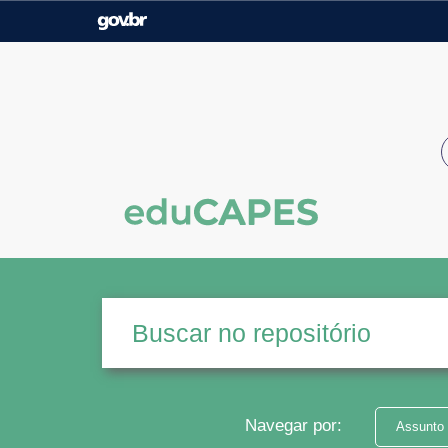
Casa Civil
Ministério da Justiça e
Segurança Pública
Ministério da Agricultura,
Ministério da Educação
Pecuária e Abastecimento
Ministério do Meio Ambiente
Ministério do Turismo
Secretaria de Governo
Gabinete de Segurança
Institucional
Navegar por:
Assunto