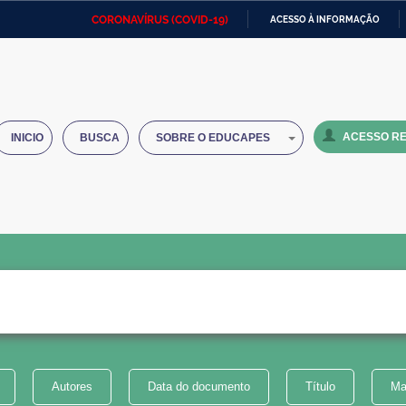
CORONAVÍRUS (COVID-19)
ACESSO À INFORMAÇÃO
Ministério da Defesa
Ministério das Relações
Mini
IR
Exteriores
PARA
O
Ministério da Cidadania
Ministério da Saúde
Mini
CONTEÚDO
ACESSO RE
INICIO
BUSCA
SOBRE O EDUCAPES
Ministério do Desenvolvimento
Controladoria-Geral da União
Minis
Regional
e do
Advocacia-Geral da União
Banco Central do Brasil
Plana
Autores
Data do documento
Título
Ma