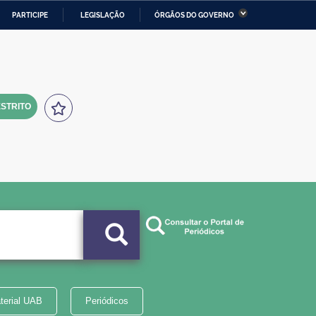
PARTICIPE
LEGISLAÇÃO
ÓRGÃOS DO GOVERNO
stério da Economia
Ministério da Infraestrutura
stério de Minas e Energia
Ministério da Ciência,
Tecnologia, Inovações e
Comunicações
STRITO
tério da Mulher, da Família
Secretaria-Geral
s Direitos Humanos
lto
terial UAB
Periódicos