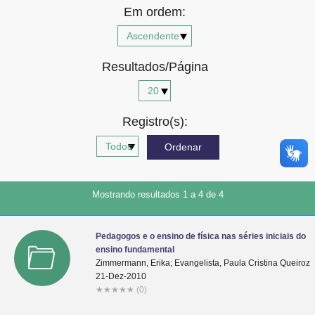
Em ordem:
Advocacia-Geral da União
Banco Central do Brasil
Resultados/Página
Planalto
Registro(s):
Mostrando resultados 1 a 4 de 4
Pedagogos e o ensino de física nas séries iniciais do
ensino fundamental
Zimmermann, Erika; Evangelista, Paula Cristina Queiroz
21-Dez-2010
★
★
★
★
★
(0)