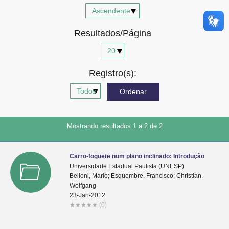
Advocacia-Geral da União
Resultados/Página
Banco Central do Brasil
Planalto
Registro(s):
Mostrando resultados 1 a 2 de 2
Carro-foguete num plano inclinado: Introdução
Universidade Estadual Paulista (UNESP)
Belloni, Mario; Esquembre, Francisco; Christian,
Wolfgang
23-Jan-2012
★
★
★
★
★
(0)