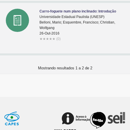
Carro-foguete num plano inclinado: Introdução
Universidade Estadual Paulista (UNESP)
Belloni, Mario; Esquembre, Francisco; Christian,
Wolfgang
26-Out-2016
★
★
★
★
★
(0)
Mostrando resultados 1 a 2 de 2