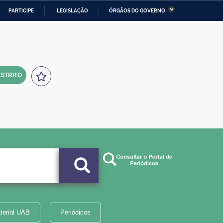
PARTICIPE
LEGISLAÇÃO
ÓRGÃOS DO GOVERNO
stério da Economia
Ministério da Infraestrutura
stério de Minas e Energia
Ministério da Ciência,
Tecnologia, Inovações e
Comunicações
STRITO
tério da Mulher, da Família
Secretaria-Geral
s Direitos Humanos
lto
terial UAB
Periódicos