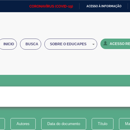
CORONAVÍRUS (COVID-19)
ACESSO À INFORMAÇÃO
Ministério da Defesa
Ministério das Relações
Mini
IR
Exteriores
PARA
O
Ministério da Cidadania
Ministério da Saúde
Mini
CONTEÚDO
ACESSO RE
INICIO
BUSCA
SOBRE O EDUCAPES
Ministério do Desenvolvimento
Controladoria-Geral da União
Minis
Regional
e do
Advocacia-Geral da União
Banco Central do Brasil
Plana
Autores
Data do documento
Título
Ma