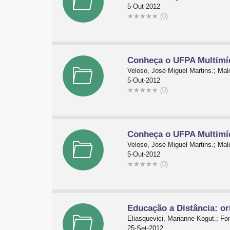
5-Out-2012
★
★
★
★
★
(0)
Conheça o UFPA Multimíd
Veloso, José Miguel Martins.; Malc
5-Out-2012
★
★
★
★
★
(0)
Conheça o UFPA Multimíd
Veloso, José Miguel Martins.; Malc
5-Out-2012
★
★
★
★
★
(0)
Educação a Distância: or
Eliasquevici, Marianne Kogut.; Fo
25-Set-2012