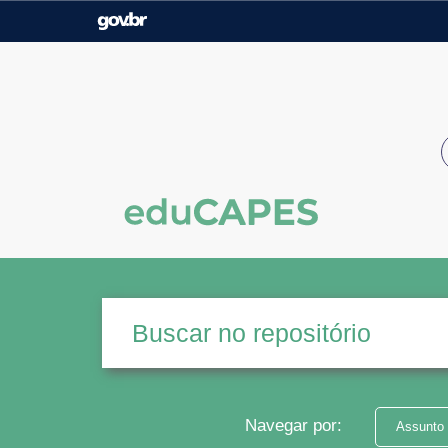
Casa Civil
Ministério da Justiça e
Segurança Pública
Ministério da Agricultura,
Ministério da Educação
Pecuária e Abastecimento
Ministério do Meio Ambiente
Ministério do Turismo
Secretaria de Governo
Gabinete de Segurança
Institucional
Navegar por:
Assunto