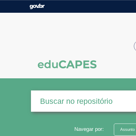
Casa Civil
Ministério da Justiça e
Segurança Pública
Ministério da Agricultura,
Ministério da Educação
Pecuária e Abastecimento
Ministério do Meio Ambiente
Ministério do Turismo
Secretaria de Governo
Gabinete de Segurança
Institucional
Navegar por:
Assunto