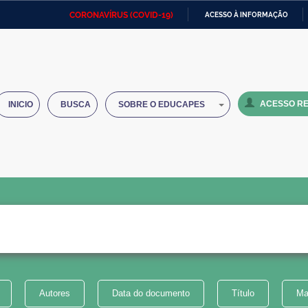
CORONAVÍRUS (COVID-19)
ACESSO À INFORMAÇÃO
Ministério da Defesa
Ministério das Relações
Mini
IR
Exteriores
PARA
O
Ministério da Cidadania
Ministério da Saúde
Mini
CONTEÚDO
ACESSO RE
INICIO
BUSCA
SOBRE O EDUCAPES
Ministério do Desenvolvimento
Controladoria-Geral da União
Minis
Regional
e do
Advocacia-Geral da União
Banco Central do Brasil
Plana
Autores
Data do documento
Título
Ma