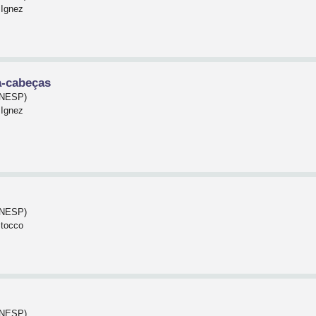
 Ignez
a-cabeças
(UNESP)
 Ignez
(UNESP)
Stocco
(UNESP)