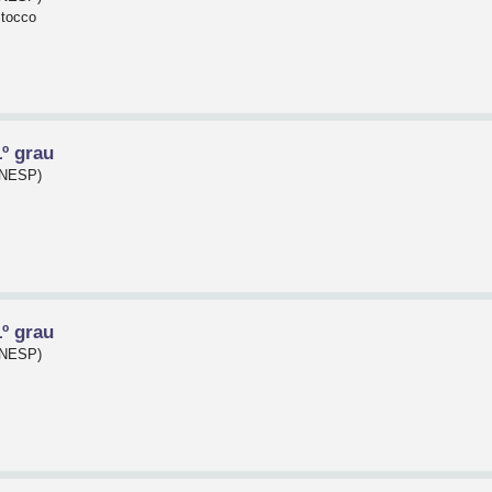
Stocco
º grau
(UNESP)
º grau
(UNESP)