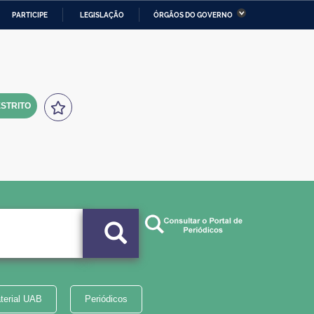
PARTICIPE
LEGISLAÇÃO
ÓRGÃOS DO GOVERNO
stério da Economia
Ministério da Infraestrutura
stério de Minas e Energia
Ministério da Ciência,
Tecnologia, Inovações e
Comunicações
STRITO
tério da Mulher, da Família
Secretaria-Geral
s Direitos Humanos
lto
terial UAB
Periódicos