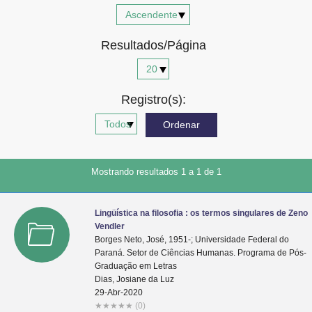
Advocacia-Geral da União
Resultados/Página
Banco Central do Brasil
Planalto
Registro(s):
Mostrando resultados 1 a 1 de 1
Lingüística na filosofia : os termos singulares de Zeno
Vendler
Borges Neto, José, 1951-; Universidade Federal do
Paraná. Setor de Ciências Humanas. Programa de Pós-
Graduação em Letras
Dias, Josiane da Luz
29-Abr-2020
★
★
★
★
★
(0)