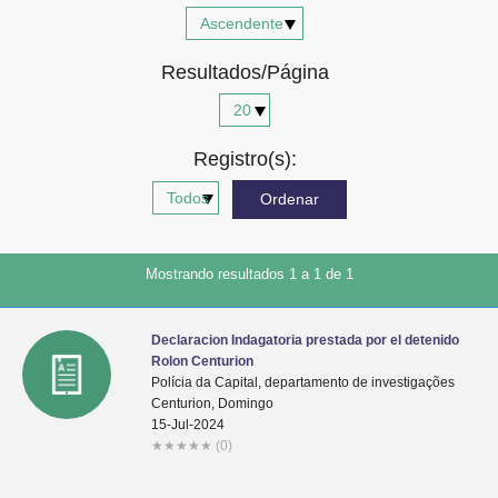
Advocacia-Geral da União
Resultados/Página
Banco Central do Brasil
Planalto
Registro(s):
Mostrando resultados 1 a 1 de 1
Declaracion Indagatoria prestada por el detenido
Rolon Centurion
Polícia da Capital, departamento de investigações
Centurion, Domingo
15-Jul-2024
★
★
★
★
★
(0)