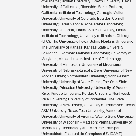
of Alabama; Boston University; Brown University; Davis;
University of California; Riverside; Santa Barbara;
California Institute of Technology; Carnegie Mellon
University; University of Colorado Boulder; Cornell
University; Fermi National Accelerator Laboratory;
University of Florida; Florida State University; Florida
Institute of Technology; University of Illinois at Chicago
(UIC); The University of Iowa; Johns Hopkins University;
The University of Kansas; Kansas State University;
Lawrence Livermore National Laboratory; University of
Maryland; Massachusetts Institute of Technology;
University of Minnesota; University of Mississippi;
University of Nebraska-Lincoln; State University of New
York at Buffalo; Northeastern University; Northwestern
University; University of Notre Dame; The Ohio State
University; Princeton University; University of Puerto
Rico; Purdue University; Purdue University Northwest;
Rice University; University of Rochester; The State
University of New Jersey; University of Tennessee; Texas
A&M University; Texas Tech University; Vanderbilt
University; University of Virginia; Wayne State University;
University of Wisconsin - Madison; Vienna University of
Technology; Technology and Maritime Transport;
Universidade Estadual de Campinas (UNICAMP);