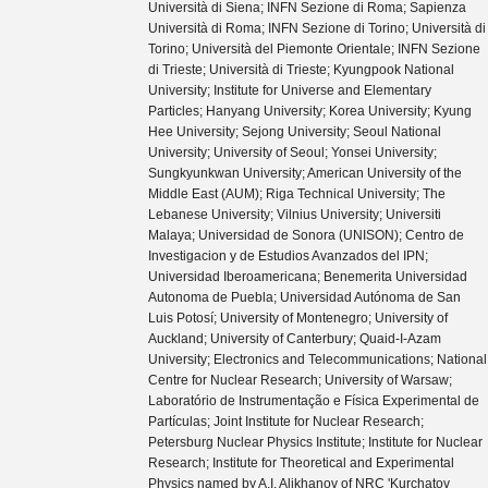
Università di Siena; INFN Sezione di Roma; Sapienza
Università di Roma; INFN Sezione di Torino; Università di
Torino; Università del Piemonte Orientale; INFN Sezione
di Trieste; Università di Trieste; Kyungpook National
University; Institute for Universe and Elementary
Particles; Hanyang University; Korea University; Kyung
Hee University; Sejong University; Seoul National
University; University of Seoul; Yonsei University;
Sungkyunkwan University; American University of the
Middle East (AUM); Riga Technical University; The
Lebanese University; Vilnius University; Universiti
Malaya; Universidad de Sonora (UNISON); Centro de
Investigacion y de Estudios Avanzados del IPN;
Universidad Iberoamericana; Benemerita Universidad
Autonoma de Puebla; Universidad Autónoma de San
Luis Potosí; University of Montenegro; University of
Auckland; University of Canterbury; Quaid-I-Azam
University; Electronics and Telecommunications; National
Centre for Nuclear Research; University of Warsaw;
Laboratório de Instrumentação e Física Experimental de
Partículas; Joint Institute for Nuclear Research;
Petersburg Nuclear Physics Institute; Institute for Nuclear
Research; Institute for Theoretical and Experimental
Physics named by A.I. Alikhanov of NRC 'Kurchatov