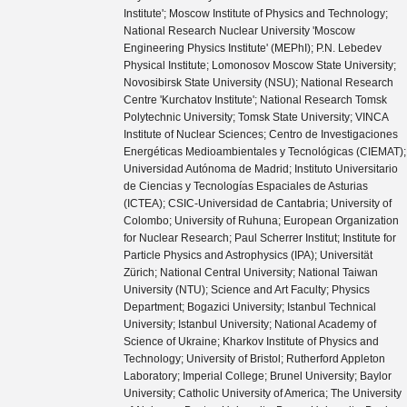
Institute'; Moscow Institute of Physics and Technology;
National Research Nuclear University 'Moscow
Engineering Physics Institute' (MEPhI); P.N. Lebedev
Physical Institute; Lomonosov Moscow State University;
Novosibirsk State University (NSU); National Research
Centre 'Kurchatov Institute'; National Research Tomsk
Polytechnic University; Tomsk State University; VINCA
Institute of Nuclear Sciences; Centro de Investigaciones
Energéticas Medioambientales y Tecnológicas (CIEMAT);
Universidad Autónoma de Madrid; Instituto Universitario
de Ciencias y Tecnologías Espaciales de Asturias
(ICTEA); CSIC-Universidad de Cantabria; University of
Colombo; University of Ruhuna; European Organization
for Nuclear Research; Paul Scherrer Institut; Institute for
Particle Physics and Astrophysics (IPA); Universität
Zürich; National Central University; National Taiwan
University (NTU); Science and Art Faculty; Physics
Department; Bogazici University; Istanbul Technical
University; Istanbul University; National Academy of
Science of Ukraine; Kharkov Institute of Physics and
Technology; University of Bristol; Rutherford Appleton
Laboratory; Imperial College; Brunel University; Baylor
University; Catholic University of America; The University