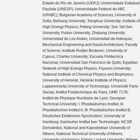
Estado do Rio de Janeiro (UERJ); Universidade Estadual
Paulista (UNESP); Universidade Federal do ABC
(UFABC); Bulgarian Academy of Sciences; University of
Sofia; Beihang University; Tsinghua University; Institute of
High Energy Physics; Peking University; Sun Yat-Sen
University; Fudan University; Zhejiang University;
Universidad de Los Andes; Universidad de Antioquia;
Mechanical Engineering and Naval Architecture; Faculty
of Science; Institute Rudjer Boskovic; University of
Cyprus; Charles University; Escuela Politecnica
Nacional; Universidad San Francisco de Quito; Egyptian
Network of High Energy Physics; Fayoum University;
National Institute of Chemical Physics and Biophysics;
University of Helsinki; Helsinki Institute of Physics;
Lappeenranta University of Technology; Université Paris-
Saclay; Institut Polytechnique de Paris; UMR 7178;
Institut de Physique Nucléaire de Lyon; Georgian
Technical University; I. Physikalisches Institut; III.
Physikalisches Institut A; III. Physikalisches Institut B;
Deutsches Elektronen-Synchrotron; University of
Hamburg; Karlsruher Institut fuer Technologie; NCSR
Demokritos; National and Kapodistrian University of
Athens; National Technical University of Athens;
University of Ioánnina; Eötvös Loránd University; Wigner