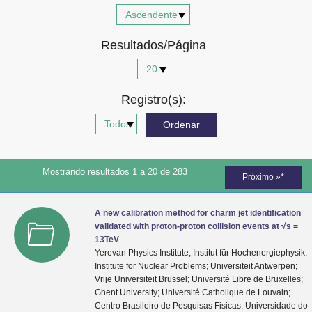
Advocacia-Geral da União
Resultados/Página
Banco Central do Brasil
Planalto
Registro(s):
Mostrando resultados 1 a 20 de 283
Próximo »*
A new calibration method for charm jet identification
validated with proton-proton collision events at √s =
13TeV
Yerevan Physics Institute; Institut für Hochenergiephysik;
Institute for Nuclear Problems; Universiteit Antwerpen;
Vrije Universiteit Brussel; Université Libre de Bruxelles;
Ghent University; Université Catholique de Louvain;
Centro Brasileiro de Pesquisas Fisicas; Universidade do