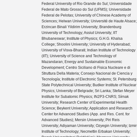
Federal University of Rio Grande do Sul; Universidade
Federal de Mato Grosso do Sul (UFMS); Universidade
Federal de Pelotas; University of Chinese Academy of
Sciences; Helwan University; Université de Haute Alsace;
Erzincan Binali Yildirim University; Brandenburg
University of Technology; Assiut University; IIT
Bhubaneswar; Institute of Physics; G.H.G. Khalsa
College; Shoolini University; University of Hyderabad;
University of Visva-Bharati; Indian Institute of Technology
(IIT); University of Science and Technology of
Mazandaran; Energy and Sustainable Economic
Development; Centro Siciliano di Fisica Nucleare e di
Struttura Della Materia; Consejo Nacional de Ciencia y
Tecnología; Institute of Electronic Systems; St. Petersburg
State Polytechnical University; Budker Institute of Nuclear
Physics; University of Belgrade; Sri Lanka; Stefan Meyer
Institute for Subatomic Physics; IN2P3-CNRS; Sírnak
University; Research Center of Experimental Health
Science; Beykent University; Application and Research
Center for Advanced Studies (App. and Res. Cent. for
Advanced Studies); Mersin University; Piri Reis
University; Adiyaman University; Ozyegin University; Izmir
Institute of Technology; Necmettin Erbakan University;