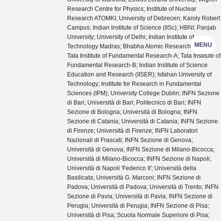
Research Centre for Physics; Institute of Nuclear
Research ATOMKI; University of Debrecen; Karoly Robert
Campus; Indian Institute of Science (IISc); HBNI; Panjab
University; University of Delhi; Indian Institute of
MENU
Technology Madras; Bhabha Atomic Research Centre;
Tata Institute of Fundamental Research-A; Tata Institute of
Fundamental Research-B; Indian Institute of Science
Education and Research (IISER); Isfahan University of
Technology; Institute for Research in Fundamental
Sciences (IPM); University College Dublin; INFN Sezione
di Bari; Università di Bari; Politecnico di Bari; INFN
Sezione di Bologna; Università di Bologna; INFN
Sezione di Catania; Università di Catania; INFN Sezione
di Firenze; Università di Firenze; INFN Laboratori
Nazionali di Frascati; INFN Sezione di Genova;
Università di Genova; INFN Sezione di Milano-Bicocca;
Università di Milano-Bicocca; INFN Sezione di Napoli;
Università di Napoli 'Federico II'; Università della
Basilicata; Università G. Marconi; INFN Sezione di
Padova; Università di Padova; Università di Trento; INFN
Sezione di Pavia; Università di Pavia; INFN Sezione di
Perugia; Università di Perugia; INFN Sezione di Pisa;
Università di Pisa; Scuola Normale Superiore di Pisa;