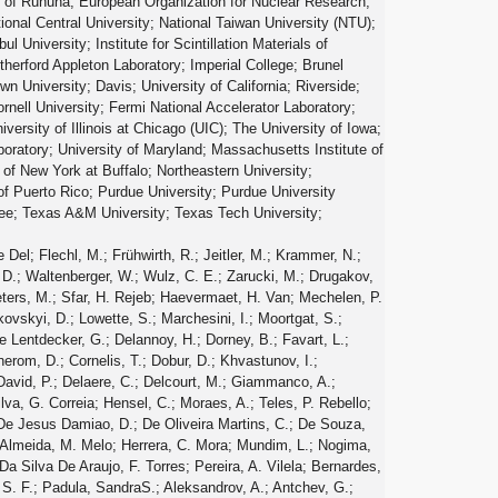
y of Ruhuna; European Organization for Nuclear Research;
tional Central University; National Taiwan University (NTU);
 University; Institute for Scintillation Materials of
herford Appleton Laboratory; Imperial College; Brunel
n University; Davis; University of California; Riverside;
rnell University; Fermi National Accelerator Laboratory;
niversity of Illinois at Chicago (UIC); The University of Iowa;
oratory; University of Maryland; Massachusetts Institute of
 of New York at Buffalo; Northeastern University;
of Puerto Rico; Purdue University; Purdue University
see; Texas A&M University; Texas Tech University;
, A.; Kasieczka, G.; Klanner, R.; Kogler, R.; Kovalchuk, N.; Kurz, S.; Kutzner, V.; Lange, J.; Lange, T.; Malara, A.; Multhaup, J.; Niemeyer, C. E.N.; Perieanu, A.; Reimers, A.; Rieger, O.; Scharf, C.; Schleper, P.; Schumann, S.; Schwandt, J.; Sonneveld, J.; Stadie, H.; Steinbrück, G.; Stober, F. M.; Vormwald, B.; Zoi, I.; Akbiyik, M.; Barth, C.; Baselga, M.; Baur, S.; Berger, T.; Butz, E.; Caspart, R.; Chwalek, T.; De Boer, W.; Dierlamm, A.; Morabit, K. El; Faltermann, N.; Giffels, M.; Goldenzweig, P.; Gottmann, A.; Harrendorf, M. A.; Hartmann, F.; Husemann, U.; Kudella, S.; Mitra, S.; Mozer, M. U.; Müller, D.; Müller, Th.; Musich, M.; Nürnberg, A.; Quast, G.; Rabbertz, K.; Schröder, M.; Shvetsov, I.; Simonis, H. J.; Ulrich, R.; Wassmer, M.; Weber, M.; Wöhrmann, C.; Wolf, R.; Anagnostou, G.; Asenov, P.; Daskalakis, G.; Geralis, T.; Kyriakis, A.; Loukas, D.; Paspalaki, G.; Diamantopoulou, M.; Karathanasis, G.; Kontaxakis, P.; Manousakis-katsikakis, A.; Panagiotou, A.; Papavergou, I.; Saoulidou, N.; Stakia, A.; Theofilatos, K.; Vellidis, K.; Vourliotis, E.; Bakas, G.; Kousouris, K.; Papakrivopoulos, I.; Tsipolitis, G.; Evangelou, I.; Foudas, C.; Gianneios, P.; Katsoulis, P.; Kokkas, P.; Mallios, S.; Manitara, K.; Manthos, N.; Papadopoulos, I.; Strologas, J.; Triantis, F. A.; Tsitsonis, D.; Bartók, M.; Chudasama, R.; Csanad, M.; Major, P.; Mandal, K.; Mehta, A.; Nagy, M. I.; Pasztor, G.; Surányi, O.; Veres, G. I.; Bencze, G.; Hajdu, C.; Horvath, D.; Sikler, F.; Vámi, T.; Veszpremi, V.; Vesztergombi, G.; Beni, N.; Czellar, S.; Karancsi, J.; Molnar, J.; Szillasi, Z.; Raics, P.; Teyssier, D.; Trocsanyi, Z. L.; Ujvari, B.; Csorgo, T.; Metzger, W. J.; Nemes, F.; Novak, T.; Choudhury, S.; Komaragiri, J. R.; Tiwari, P. C.; Bahinipati, S.; Kar, C.; Kole, G.; Mal, P.; Bindhu, V. K. Muraleedharan Nair; Nayak, A.; Sahoo, D. K.; Swain, S. K.; Bansal, S.; Beri, S. B.; Bhatnagar, V.; Chauhan, S.; Chawla, R.; Dhingra, N.; Gupta, R.; Kaur, A.; Kaur, M.; Kaur, S.; Kumari, P.; Lohan, M.; Meena, M.; Sandeep, K.; Sharma, S.; Singh, J. B.; Virdi, A. K.; Bhardwaj, A.; Choudhary, B. C.; Garg, R. B.; Gola, M.; Keshri, S.; Kumar, Ashok; Naimuddin, M.; Priyanka, P.; Ranjan, K.; Shah, Aashaq; Sharma, R.; Bhardwaj, R.; Bharti, M.; Bhattacharya, R.; Bhattacharya, S.; Bhawandeep, U.; Bhowmik, D.; Dutta, S.; Gomber, B.; Maity, M.; Mondal, K.; Nandan, S.; Purohit, A.; Rout, P. K.; Saha, G.; Sarkar, S.; Sarkar, T.; Sharan, M.; Singh, B.; Thakur, S.; Behera, P. K.; Kalbhor, P.; Muhammad, A.; Pujahari, P. R.; Sikdar, A. K.; Dutta, D.; Jha, V.; Kumar, V.; Mishra, D. K.; Netrakanti, P. K.; Pant, L. M.; Shukla, P.; Aziz, T.; Bhat, M. A.; Dugad, S.; Mohanty, G. B.; Sur, N.; Verma, RavindraKumar; Banerjee, S.; Chatterjee, S.; Das, P.; Guchait, M.; Karmakar, S.; Kumar, S.; Majumder, G.; Mazumdar, K.; Sahoo, N.; Sawant, S.; Dube, S.; Kansal, B.; Kapoor, A.; Kothekar, K.; Pandey, S.; Rane, A.; Rastogi, A.; Chenarani, S.; Tadavani, E. Eskandari; Etesami, S. M.; Khakzad, M.; Najafabadi, M. Mohammadi; Naseri, M.; Hosseinabadi, F. Rezaei; Felcini, M.; Grunewald, M.; Abbrescia, M.; Aly, R.; Calabria, C.; Colaleo, A.; Creanza, D.; Cristella, L.; De Filippis, N.; De Palma, M.; Florio, A. Di; Elmetenawee, W.; Fiore, L.; Gelmi, A.; Iaselli, G.; Ince, M.; Lezki, S.; Maggi, G.; Maggi, M.; Merlin, J. A.; Miniello, G.; My, S.; Nuzzo, S.;