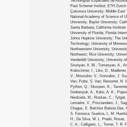
Tecnologías Espaciales de Asturia
Paul Scherrer Institut; ETH Zurich 
Çukurova University; Middle East Te
National Academy of Science of Ukr
University; Baylor University; Cat
Santa Barbara; California Institut
University of Florida; Florida Inter
Johns Hopkins University; The Uni
Technology; University of Minnesot
Northwestern University; Universit
Northwest; Rice University; Unive
Vanderbilt University; University 
Sirunyan, A. M.; Tumasyan, A.; Adam, W.; Ambrogi, F.; Bergauer, T.; Dragicevic, M.; Erö, J.; Valle, A. Escalante Del; Flechl, M.; Frühwirth, R.; Jeitler, M.; Krammer, N.; Krätschmer, I.; Liko, D.; Madlener, T.; Mikulec, I.; Rad, N.; Schieck, J.; Schöfbeck, R.; Spanring, M.; Spitzbart, D.; Waltenberger, W.; Wulz, C. E.; Zarucki, M.; Drugakov, V.; Mossolov, V.; Gonzalez, J. Suarez; Darwish, M. R.; De Wolf, E. A.; Croce, D. Di; Janssen, X.; Lelek, A.; Pieters, M.; Sfar, H. Rejeb; Haevermaet, H. Van; Mechelen, P. Van; Putte, S. Van; Remortel, N. Van; Blekman, F.; Bols, E. S.; Chhibra, S. S.; D’Hondt, J.; De Clercq, J.; Lontkovskyi, D.; Lowette, S.; Marchesini, I.; Moortgat, S.; Python, Q.; Skovpen, K.; Tavernier, S.; Doninck, W. Van; Mulders, P. Van; Beghin, D.; Bilin, B.; Clerbaux, B.; De Lentdecker, G.; Delannoy, H.; Dorney, B.; Favart, L.; Grebenyuk, A.; Kalsi, A. K.; Popov, A.; Postiau, N.; Starling, E.; Thomas, L.; Velde, C. Vander; Vanlaer, P.; Vannerom, D.; Cornelis, T.; Dobur, D.; Khvastunov, I.; Niedziela, M.; Roskas, C.; Tytgat, M.; Verbeke, W.; Vermassen, B.; Vit, M.; Bondu, O.; Bruno, G.; Caputo, C.; David, P.; Delaere, C.; Delcourt, M.; Giammanco, A.; Lemaitre, V.; Prisciandaro, J.; Saggio, A.; Marono, M. Vidal; Vischia, P.; Zobec, J.; Alves, F. L.; Alves, G. A.; Silva, G. Correia; Hensel, C.; Moraes, A.; Teles, P. Rebello; Chagas, E. Belchior Batista Das; Carvalho, W.; Chinellato, J.; Coelho, E.; Da Costa, E. M.; Da Silveira, G. G.; De Jesus Damiao, D.; De Oliveira Martins, C.; De Souza, S. Fonseca; Guativa, L. M. Huertas; Malbouisson, H.; Martins, J.; Figueiredo, D. Matos; Jaime, M. Medina; De Almeida, M. Melo; Herrera, C. Mora; Mundim, L.; Nogima, H.; Da Silva, W. L. Prado; Rosas, L. J. Sanchez; Santoro, A.; Sznajder, A.; Thiel, M.; Manganote, E. J. Tonelli; Da Silva De Araujo, F. Torres; Pereira, A. Vilela; Bernardes, C. A.; Calligaris, L.; Tomei, T. R. Fernandez Perez; Gregores, E. M.; Lemos, D. S.; Mercadante, P. G.; Novaes, S. F.; Padula, SandraS.; Aleksandrov, A.; Antchev, G.; Hadjiiska, R.; Iaydjiev, 