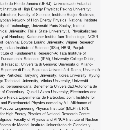
Estado do Rio de Janeiro (UERJ); Universidade Estadual
; Institute of High Energy Physics; Peking University;
itecture; Faculty of Science; Institute Rudjer Boskovic;
yptian Network of High Energy Physics; National Institute
ty of Technology; Université Paris-Saclay; Institut
l University; Tbilisi State University; I. Physikalisches
rsity of Hamburg; Karlsruher Institut fuer Technologie; NCSR
y of Ioánnina; Eötvös Loránd University; Wigner Research
; Indian Institute of Science (IISc); HBNI; Panjab
titute of Fundamental Research-A; Tata Institute of
n Fundamental Sciences (IPM); University College Dublin;
 di Frascati; Università di Genova; Università di Milano-
e Superiore di Pisa; Sapienza Università di Roma; Università
tary Particles; Hanyang University; Korea University; Kyung
 Technical University; Vilnius University; Universiti
idad Iberoamericana; Benemerita Universidad Autonoma de
 of Canterbury; Quaid-I-Azam University; Electronics and
e Física Experimental de Partículas; Joint Institute for
al and Experimental Physics named by A.I. Alikhanov of
’Moscow Engineering Physics Institute’ (MEPhI); P.N.
 for High Energy Physics of National Research Centre
elgrade: Faculty of Physics and VINCA Institute of Nuclear
oma de Madrid; Instituto Universitario de Ciencias y