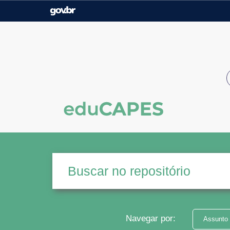
Casa Civil
Ministério da Justiça e
Segurança Pública
Ministério da Agricultura,
Ministério da Educação
Pecuária e Abastecimento
Ministério do Meio Ambiente
Ministério do Turismo
Secretaria de Governo
Gabinete de Segurança
Institucional
Navegar por:
Assunto