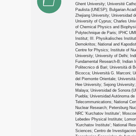
Ghent University; Université Cath
Paulista (UNESP); Bulgarian Acade
Zhejiang University; Universidad 
University of Cyprus; Charles Uni
of Chemical Physics and Biophysics
Polytechnique de Paris; IPHC UMR 
Institut; III. Physikalisches Insti
Demokritos; National and Kapodistr
Centre for Physics; Institute of N
University; University of Delhi; I
Fundamental Research-B; Indian In
Politecnico di Bari; Università di 
Bicocca; Università G. Marconi; Un
del Piemonte Orientale; Università
Hee University; Sejong University;
Malaya; Universidad de Sonora (U
Puebla; Universidad Autónoma de S
Telecommunications; National Centr
Nuclear Research; Petersburg Nucle
NRC ‘Kurchatov Institute’; Moscow
Lebedev Physical Institute; Lomon
‘Kurchatov Institute’; National Re
Sciences; Centro de Investigacion