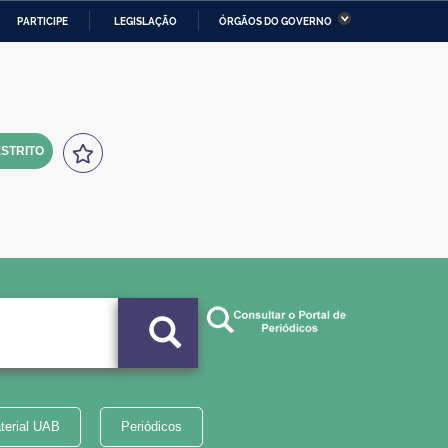
PARTICIPE
LEGISLAÇÃO
ÓRGÃOS DO GOVERNO
stério da Economia
Ministério da Infraestrutura
stério de Minas e Energia
Ministério da Ciência,
Tecnologia, Inovações e
Comunicações
STRITO
tério da Mulher, da Família
Secretaria-Geral
s Direitos Humanos
lto
terial UAB
Periódicos