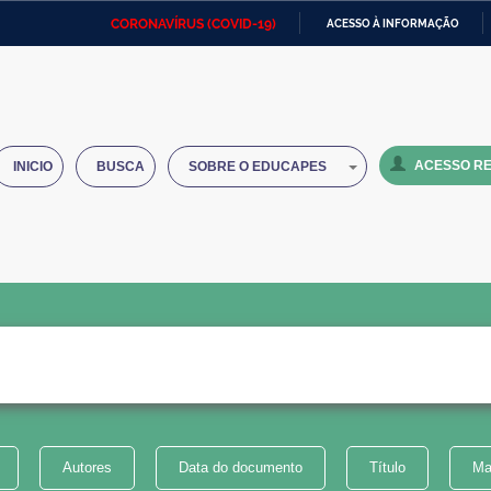
CORONAVÍRUS (COVID-19)
ACESSO À INFORMAÇÃO
Ministério da Defesa
Ministério das Relações
Mini
IR
Exteriores
PARA
O
Ministério da Cidadania
Ministério da Saúde
Mini
CONTEÚDO
ACESSO RE
INICIO
BUSCA
SOBRE O EDUCAPES
Ministério do Desenvolvimento
Controladoria-Geral da União
Minis
Regional
e do
Advocacia-Geral da União
Banco Central do Brasil
Plana
Autores
Data do documento
Título
Ma