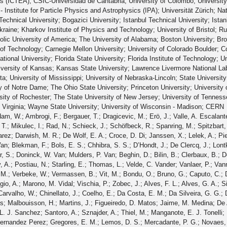
s (ICTEA); CSIC-Universidad de Cantabria; University of Colombo; Universit
- Institute for Particle Physics and Astrophysics (IPA); Universität Zürich; Na
chnical University; Bogazici University; Istanbul Technical University; Istanbul
aine; Kharkov Institute of Physics and Technology; University of Bristol; Rut
holic University of America; The University of Alabama; Boston University; Brow
e of Technology; Carnegie Mellon University; University of Colorado Boulder; Co
national University; Florida State University; Florida Institute of Technology; U
versity of Kansas; Kansas State University; Lawrence Livermore National Lab
a; University of Mississippi; University of Nebraska-Lincoln; State University
y of Notre Dame; The Ohio State University; Princeton University; University 
rsity of Rochester; The State University of New Jersey; University of Tennes
of Virginia; Wayne State University; University of Wisconsin - Madison; CERN
P.; Misheva, M.; Rodozov, M.; Shopova, M.; Sultanov, G.; Bonchev, M.; Dimitrov, A.; Ivanov, T.; Litov, L.; Pavlov, B.; Petkov, P.; Fang, W.; Gao, X.; Yuan, L.; Ahmad, M.; Hu, Z.; Wang, Y.; Chen, G. M.; Chen, H. S.; Chen, M.; Jiang, C. H.; Leggat, D.; Liao, H.; Liu, Z.; Spiezia, A.; Tao, J.; Yazgan, E.; Zhang, H.; Zhang, S.; Zhao, J.; Agapitos, A.; Ban, Y.; Chen, G.; Levin, A.; Li, J.; Li, L.; Li, Q.; Mao, Y.; Qian, S. J.; Wang, D.; Wang, Q.; Xiao, M.; Avila, C.; Cabrera, A.; Florez, C.; Hernández, C. F. González; Delgado, M. A. Segura; Guisao, J. Mejia; Alvarez, J. D. Ruiz; González, C. A. Salazar; Arbelaez, N. Vanegas; Giljanović, D.; Godinovic, N.; Lelas, D.; Puljak, I.; Sculac, T.; Antunovic, Z.; Kovac, M.; Brigljevic, V.; Ferencek, D.; Kadija, K.; Mesic, B.; Roguljic, M.; Starodumov, A.; Susa, T.; Ather, M. W.; Attikis, A.; Erodotou, E.; Ioannou, A.; Kolosova, M.; Konstantinou, S.; Mavromanolakis, G.; Mousa, J.; Nicolaou, C.; Ptochos, F.; Razis, P. A.; Rykaczewski, H.; Tsiakkouri, D.; Finger, M.; Kveton, A.; Tomsa, J.; Ayala, E.; Jarrin, E. Carrera; Abdalla, H.; Elgammal, S.; Bhowmik, S.; De Oliveira, A. Carvalho Antunes; Dewanjee, R. K.; Ehataht, K.; Kadastik, M.; Raidal, M.; Veelken, C.; Eerola, P.; Forthomme, L.; Kirschenmann, H.; Osterberg, K.; Voutilainen, M.; Garcia, F.; Havukainen, J.; Heikkilä, J. K.; Karimäki, V.; Kim, M. S.; Kinnunen, R.; Lampén, T.; Lassila-Perini, K.; Laurila, S.; Lehti, S.; Lindén, T.; Luukka, P.; Mäenpää, T.; Siikonen, H.; Tuominen, E.; Tuominiemi, J.; Tuuva, T.; Besancon, M.; Couderc, F.; Dejardin, M.; Denegri, D.; Fabbro, B.; Faure, J. L.; Ferri, F.; Ganjour, S.; Givernaud, A.; Gras, P.; de Monchenault, G. Hamel; Jarry, P.; Leloup, C.; Lenzi, B.; Locci, E.; Malcles, J.; Rander, J.; Rosowsky, A.; Sahin, M.; Savoy-Navarro, A.; Titov, M.; Yu, G. B.; Ahuja, S.; Amendola, C.; Beaudette, F.; Busson, P.; Charlot, C.; Diab, B.; Falmagne, G.; de Cassagnac, R. Granier; Kucher, I.; Lobanov, A.; Perez, C. Martin; Nguyen, M.; Ochando, C.; Paganini, P.; Rembser, J.; Salerno, R.; Sauvan, J. B.; Sirois, Y.; Zabi, A.; Zghiche, A.; Agram, J. L.; Andrea, J.; Bloch, D.; Bourgatte, G.; Brom, J. M.; Chabert, E. C.; Collard, C.; Conte, E.; Fontaine, J. C.; Gelé, D.; Goerlach, U.; Jansová, M.; Bihan, A.-C. Le; Tonon, N.; Hove, P. Van; Gadrat, S.; Beauceron, S.; Bernet, C.; Boudoul, G.; Camen, C.; Carle, A.; Chanon, N.; Chierici, R.; Contardo, D.; Depasse, P.; Mamouni, H. El; Fay, J.; Gascon, S.; Gouzevitch, M.; Ille, B.; Jain, Sa.; Lagarde, F.; Laktineh, I. B.; Lattaud, H.; Lesauvage, A.; Lethuillier, M.; Mirabito, L.; Perries, S.; Sordini, V.; Torterotot, L.; Touquet, G.; Donckt, M. Vander; Viret, S.; Khvedelidze, A.; Tsamalaidze, Z.; Autermann, C.; Feld, L.; Klein, K.; Lipinski, M.; Meuser, D.; Pauls, A.; Preuten, M.; Rauch, M. P.; Schulz, J.; Teroerde, M.; Wittmer, B.; Erdmann, M.; Fischer, B.; Ghosh, S.; Hebbeker, T.; Hoepfner, K.; Keller, H.; Mastrolorenzo, L.; Merschmeyer, M.; Meyer, A.; Millet, P.; Mocellin, G.; Mondal, S.; Mukherjee, S.; Noll, D.; Novak, A.; Pook, T.; Pozdnyakov, A.; Quast, T.; Radziej, M.; Rath, Y.; Reithler, H.; Roemer, J.; Schmidt, A.; Schuler, S. C.; Sharma, A.; Wiedenbeck, S.; Zaleski, S.; Flügge, G.; Ahmad, W. Haj; Hlushchenko, O.; Kress, T.; Müller, T.; Nowack, A.; Pistone, C.; Pooth, O.; Roy, D.; Sert, H.; Stahl, A.; Martin, M. Aldaya; Asmuss, P.; Babounikau, I.; Bakhshiansohi, H.; Beernaert, K.; Behnke, O.; Martínez, A. Bermúdez; Bertsche, D.; Anuar, A. A. Bin; Borras, K.; Botta, V.; Campbell, A.; Cardini, A.; Connor, P.; Rodríguez, S. Consuegra; Contreras-Campana, C.; Danilov, V.; De Wit, A.; Defranchis, M. M.; Pardos, C. Diez; Damiani, D. Domínguez; Eckerlin, G.; Eckstein, D.; Eichhorn, T.; Elwood, A.; Eren, E.; Gallo, E.; Geiser, A.; Grohsjean, A.; Guthoff, M.; Haranko, M.; Harb, A.; Jafari, A.; Jomhari, N. Z.; Jung, H.; Kasem, A.; Kasemann, M.; Kaveh, H.; Keaveney, J.; Kleinwort, C.; Knolle, J.; Krücker, D.; Lange, W.; Lenz, T.; Lidrych, J.; Lipka, K.; Lohmann, W.; Mankel, R.; Melzer-Pellmann, I. A.; Meyer, A. B.; Meyer, M.; Missiroli, M.; Mnich, J.; Mussgiller, A.; Myronenko, V.; Adán, D. Pérez; Pflitsch, S. K.; Pitzl, D.; Raspereza, A.; Saibel, A.; Savitskyi, M.; Scheurer, V.; Schütze, P.; Schwanenberger, C.; Shevchenko, R.; Singh, A.; Tholen, H.; Turkot, O.; Vagnerini, A.; De Klundert, M. Van; Walsh, R.; Wen, Y.; Wichmann, K.; Wissing, C.; Zenaiev, O.; Zlebcik, R.; Aggleton, R.; Bein, S.; Benato, L.; Benecke, A.; Blobel, V.; Dreyer, T.; Ebrahimi, A.; Feindt, F.; Fröhlich, A.; Garbers, C.; Garutti, E.; Gonzalez, D.; Gunnellini, P.; Haller, J.; Hinzmann, A.; Karavdina