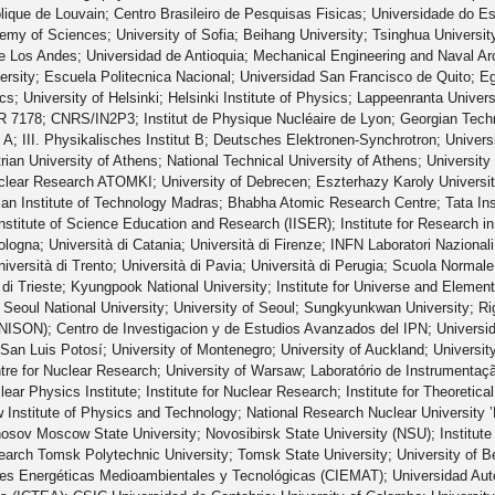
olique de Louvain; Centro Brasileiro de Pesquisas Fisicas; Universidade do 
my of Sciences; University of Sofia; Beihang University; Tsinghua University
de Los Andes; Universidad de Antioquia; Mechanical Engineering and Naval Arch
versity; Escuela Politecnica Nacional; Universidad San Francisco de Quito; Eg
; University of Helsinki; Helsinki Institute of Physics; Lappeenranta Universi
7178; CNRS/IN2P3; Institut de Physique Nucléaire de Lyon; Georgian Technica
tut A; III. Physikalisches Institut B; Deutsches Elektronen-Synchrotron; Unive
ian University of Athens; National Technical University of Athens; Universit
uclear Research ATOMKI; University of Debrecen; Eszterhazy Karoly University
ndian Institute of Technology Madras; Bhabha Atomic Research Centre; Tata Ins
stitute of Science Education and Research (IISER); Institute for Research i
Bologna; Università di Catania; Università di Firenze; INFN Laboratori Nazionali
iversità di Trento; Università di Pavia; Università di Perugia; Scuola Normal
 di Trieste; Kyungpook National University; Institute for Universe and Elemen
 Seoul National University; University of Seoul; Sungkyunkwan University; Riga
NISON); Centro de Investigacion y de Estudios Avanzados del IPN; Univers
an Luis Potosí; University of Montenegro; University of Auckland; University
e for Nuclear Research; University of Warsaw; Laboratório de Instrumentação 
ar Physics Institute; Institute for Nuclear Research; Institute for Theoretic
 Institute of Physics and Technology; National Research Nuclear University 
osov Moscow State University; Novosibirsk State University (NSU); Institute
search Tomsk Polytechnic University; Tomsk State University; University of B
es Energéticas Medioambientales y Tecnológicas (CIEMAT); Universidad Autón