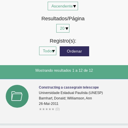
Advocacia-Geral da União
Resultados/Página
Banco Central do Brasil
Planalto
Registro(s):
Mostrando resultados 1 a 12 de 12
Constructing a cassegrain telescope
Universidade Estadual Paulista (UNESP)
Barnhart, Donald; Williamson, Ann
26-Mai-2011
★
★
★
★
★
(0)