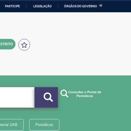
PARTICIPE
LEGISLAÇÃO
ÓRGÃOS DO GOVERNO
stério da Economia
Ministério da Infraestrutura
stério de Minas e Energia
Ministério da Ciência,
Tecnologia, Inovações e
Comunicações
STRITO
tério da Mulher, da Família
Secretaria-Geral
s Direitos Humanos
lto
terial UAB
Periódicos