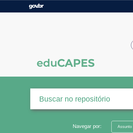
Casa Civil
Ministério da Justiça e
Segurança Pública
Ministério da Agricultura,
Ministério da Educação
Pecuária e Abastecimento
Ministério do Meio Ambiente
Ministério do Turismo
Secretaria de Governo
Gabinete de Segurança
Institucional
Navegar por:
Assunto