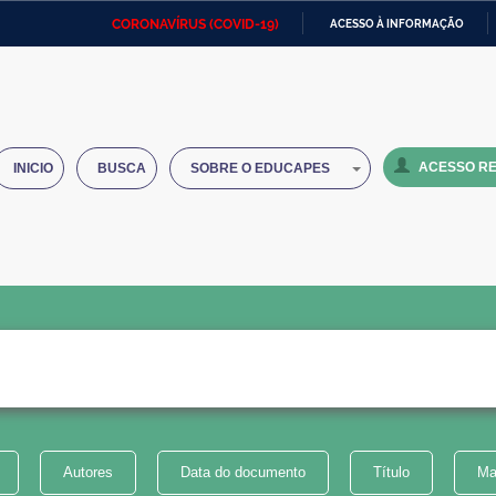
CORONAVÍRUS (COVID-19)
ACESSO À INFORMAÇÃO
Ministério da Defesa
Ministério das Relações
Mini
IR
Exteriores
PARA
O
Ministério da Cidadania
Ministério da Saúde
Mini
CONTEÚDO
ACESSO RE
INICIO
BUSCA
SOBRE O EDUCAPES
Ministério do Desenvolvimento
Controladoria-Geral da União
Minis
Regional
e do
Advocacia-Geral da União
Banco Central do Brasil
Plana
Autores
Data do documento
Título
Ma