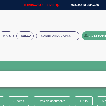
CORONAVÍRUS (COVID-19)
ACESSO À INFORMAÇÃO
Ministério da Defesa
Ministério das Relações
Mini
IR
Exteriores
PARA
O
Ministério da Cidadania
Ministério da Saúde
Mini
CONTEÚDO
ACESSO RE
INICIO
BUSCA
SOBRE O EDUCAPES
Ministério do Desenvolvimento
Controladoria-Geral da União
Minis
Regional
e do
Advocacia-Geral da União
Banco Central do Brasil
Plana
Autores
Data do documento
Título
Ma