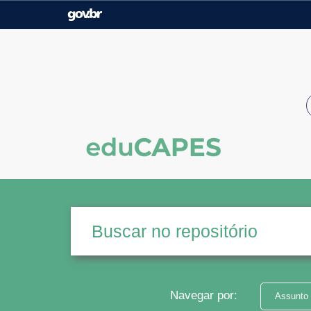
Casa Civil
Ministério da Justiça e
Segurança Pública
Ministério da Agricultura,
Ministério da Educação
Pecuária e Abastecimento
Ministério do Meio Ambiente
Ministério do Turismo
Secretaria de Governo
Gabinete de Segurança
Institucional
Navegar por:
Assunto