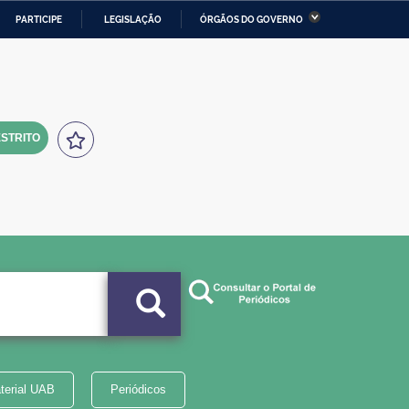
PARTICIPE
LEGISLAÇÃO
ÓRGÃOS DO GOVERNO
stério da Economia
Ministério da Infraestrutura
stério de Minas e Energia
Ministério da Ciência,
Tecnologia, Inovações e
Comunicações
STRITO
tério da Mulher, da Família
Secretaria-Geral
s Direitos Humanos
lto
terial UAB
Periódicos