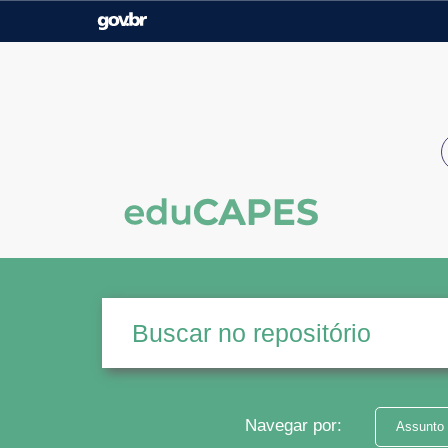
Casa Civil
Ministério da Justiça e
Segurança Pública
Ministério da Agricultura,
Ministério da Educação
Pecuária e Abastecimento
Ministério do Meio Ambiente
Ministério do Turismo
Secretaria de Governo
Gabinete de Segurança
Institucional
Navegar por:
Assunto