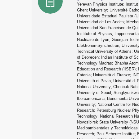
Yerevan Physics Institute; Institut
Ghent University; Université Cath
Universidade Estadual Paulista (U
Universidad de Los Andes; Mechani
Universidad San Francisco de Quit
Institute of Physics; Lappeenrant
Nucléaire de Lyon; Georgian Technic
Elektronen-Synchrotron; Universit
Technical University of Athens; U
of Debrecen; Indian Institute of Sc
Technology Madras; Bhabha Atomic 
Education and Research (IISER); In
Catania; Università di Firenze; INF
Università di Pavia; Università di
National University; Chonbuk Natio
University of Seoul; Sungkyunkwan
Iberoamericana; Benemerita Unive
University; National Centre for Nu
Research; Petersburg Nuclear Physi
Technology; National Research Nuc
Novosibirsk State University (NSU)
Medioambientales y Tecnológicas 
Research; Paul Scherrer Institut; E