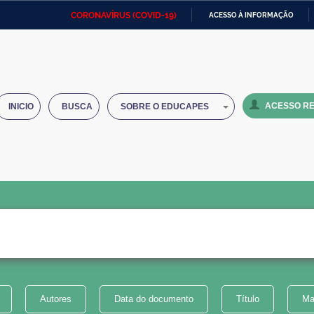
CORONAVÍRUS (COVID-19)
ACESSO À INFORMAÇÃO
Ministério da Defesa
Ministério das Relações
Mini
IR
Exteriores
PARA
O
Ministério da Cidadania
Ministério da Saúde
Mini
CONTEÚDO
ACESSO RE
INICIO
BUSCA
SOBRE O EDUCAPES
Ministério do Desenvolvimento
Controladoria-Geral da União
Minis
Regional
e do
Advocacia-Geral da União
Banco Central do Brasil
Plana
Autores
Data do documento
Título
Ma