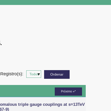
.
Registro(s):
Próximo »*
nomalous triple gauge couplings at s=13TeV
67-9)