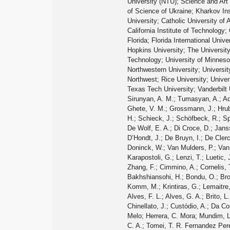
University (NTU); Science and Art 
of Science of Ukraine; Kharkov Ins
University; Catholic University of
California Institute of Technology;
Florida; Florida International Unive
Hopkins University; The Universit
Technology; University of Minnesot
Northwestern University; Universit
Northwest; Rice University; Univer
Texas Tech University; Vanderbilt
Sirunyan, A. M.; Tumasyan, A.; Adam, W.; Ambrogi, F.; Asilar, E.; Bergauer, T.; Brandstetter, J.; Brondolin, E.; Dragicevic, M.; Erö, J.; Flechl, M.; Friedl, M.; Frühwirth, R.; Ghete, V. M.; Grossmann, J.; Hrubec, J.; Jeitler, M.; König, A.; Krammer, N.; Krätschmer, I.; Liko, D.; Madlener, T.; Mikulec, I.; Pree, E.; Rabady, D.; Rad, N.; Rohringer, H.; Schieck, J.; Schöfbeck, R.; Spanring, M.; Spitzbart, D.; Waltenberger, W.; Wittmann, J.; Wulz, C. E.; Zarucki, M.; Chekhovsky, V.; Mossolov, V.; Gonzalez, J. Suarez; De Wolf, E. A.; Di Croce, D.; Janssen, X.; Lauwers, J.; Van De Klundert, M.; Van Haevermaet, H.; Van Mechelen, P.; Van Remortel, N.; Zeid, S. Abu; Blekman, F.; D’Hondt, J.; De Bruyn, I.; De Clercq, J.; Deroover, K.; Flouris, G.; Lontkovskyi, D.; Lowette, S.; Moortgat, S.; Moreels, L.; Python, Q.; Skovpen, K.; Tavernier, S.; Van Doninck, W.; Van Mulders, P.; Van Parijs, I.; Brun, H.; Clerbaux, B.; De Lentdecker, G.; Delannoy, H.; Fasanella, G.; Favart, L.; Goldouzian, R.; Grebenyuk, A.; Karapostoli, G.; Lenzi, T.; Luetic, J.; Maerschalk, T.; Marinov, A.; Randle-conde, A.; Seva, T.; Velde, C. Vander; Vanlaer, P.; Vannerom, D.; Yonamine, R.; Zenoni, F.; Zhang, F.; Cimmino, A.; Cornelis, T.; Dobur, D.; Fagot, A.; Gul, M.; Khvastunov, I.; Poyraz, D.; Roskas, C.; Salva, S.; Tytgat, M.; Verbeke, W.; Zaganidis, N.; Bakhshiansohi, H.; Bondu, O.; Brochet, S.; Bruno, G.; Caputo, C.; Caudron, A.; De Visscher, S.; Delaere, C.; Delcourt, M.; Francois, B.; Giammanco, A.; Jafari, A.; Komm, M.; Krintiras, G.; Lemaitre, V.; Magitteri, A.; Mertens, A.; Musich, M.; Piotrzkowski, K.; Quertenmont, L.; Marono, M. Vidal; Wertz, S.; Beliy, N.; Aldá Júnior, W. L.; Alves, F. L.; Alves, G. A.; Brito, L.; Martins Junior, M. Correa; Hensel, C.; Moraes, A.; Pol, M. E.; Teles, P. Rebello; Das Chagas, E. Belchior Batista; Carvalho, W.; Chinellato, J.; Custódio, A.; Da Costa, E. M.; Da Silveira, G. G.; De Jesus Damiao, D.; De Souza, S. Fonseca; Guativa, L. M. Huertas; Malbouisson, H.; De Almeida, M. Melo; Herr