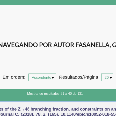
NAVEGANDO POR AUTOR FASANELLA, G
Em ordem:
Resultados/Página
Mostrando resultados 21 a 40 de 131
 of the Z→4ℓ branching fraction, and constraints on a
urnal C, (2018), 78, 2, (165), 10.1140/epjc/s10052-018-55