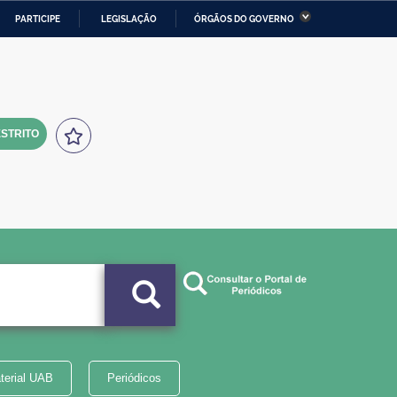
PARTICIPE
LEGISLAÇÃO
ÓRGÃOS DO GOVERNO
stério da Economia
Ministério da Infraestrutura
stério de Minas e Energia
Ministério da Ciência,
Tecnologia, Inovações e
Comunicações
STRITO
tério da Mulher, da Família
Secretaria-Geral
s Direitos Humanos
lto
terial UAB
Periódicos