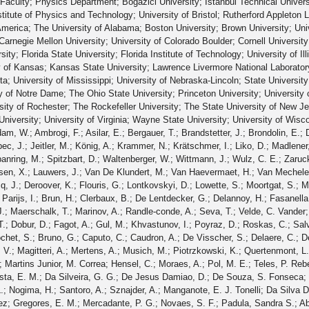
Faculty; Physics Department; Bogazici University; Istanbul Technical Universit
titute of Physics and Technology; University of Bristol; Rutherford Appleton L
 America; The University of Alabama; Boston University; Brown University; Uni
 Carnegie Mellon University; University of Colorado Boulder; Cornell University
rsity; Florida State University; Florida Institute of Technology; University of 
y of Kansas; Kansas State University; Lawrence Livermore National Laboratory
a; University of Mississippi; University of Nebraska-Lincoln; State University
y of Notre Dame; The Ohio State University; Princeton University; University 
sity of Rochester; The Rockefeller University; The State University of New J
 University; University of Virginia; Wayne State University; University of Wi
era, C. Mora; Mundim, L.; Nogima, H.; Santoro, A.; Sznajder, A.; Manganote, E. J. Tonelli; Da Silva De Araujo, F. Torres; Pereira, A. Vilela; Ahuja, S.; Bernardes, C. A.; Tomei, T. R. Fernandez Perez; Gregores, E. M.; Mercadante, P. G.; Novaes, S. F.; Padula, Sandra S.; Abad, D. Romero; Vargas, J. C. Ruiz; Aleksandrov, A.; Hadjiiska, R.; Iaydjiev, P.; Misheva, M.; Rodozov, M.; Shopova, M.; Stoykova, S.; Sultanov, G.; Dimitrov, A.; Glushkov, I.; Litov, L.; Pavlov, B.; Petkov, P.; Fang, W.; Gao, X.; Ahmad, M.; Bian, J. G.; Chen, G. M.; Chen, H. S.; Chen, M.; Chen, Y.; Jiang, C. H.; Leggat, D.; Liao, H.; Liu, Z.; Romeo, F.; Shaheen, S. M.; Spiezia, A.; Tao, J.; Wang, C.; Wang, Z.; Yazgan, E.; Zhang, H.; Zhao, J.; Ban, Y.; Chen, G.; Li, Q.; Liu, S.; Mao, Y.; Qian, S. J.; Wang, D.; Xu, Z.; Avila, C.; Cabrera, A.; Sierra, L. F. Chaparro; Florez, C.; Hernández, C. F. González; Alvarez, J. D. Ruiz; Courbon, B.; Godinovic, N.; Lelas, D.; Puljak, I.; Cipriano, P. M. Ribeiro; Sculac, T.; Antunovic, Z.; Kovac, M.; Brigljevic, V.; Ferencek, D.; Kadija, K.; Mesic, B.; Starodumov, A.; Susa, T.; Ather, M. W.; Attikis, A.; Mavromanolakis, G.; Mousa, J.; Nicolaou, C.; Ptochos, F.; Razis, P. A.; Rykaczewski, H.; Finger, M.; Jarrin, E. Carrera; Assran, Y.; Mahmoud, M. A.; Mahrous, A.; Dewanjee, R. K.; Kadastik, M.; Perrini, L.; Raidal, M.; Tiko, A.; Veelken, C.; Eerola, P.; Pekkanen, J.; Voutilainen, M.; Härkönen, J.; Järvinen, T.; Karimäki, V.; Kinnunen, R.; Lampén, T.; Lassila-Perini, K.; Lehti, S.; Lindén, T.; Luukka, P.; Tuominen, E.; Tuominiemi, J.; Tuovinen, E.; Talvitie, J.; Tuuva, T.; Besancon, M.; Couderc, F.; Dejardin, M.; Denegri, D.; Faure, J. L.; Ferri, F.; Ganjour, S.; Ghosh, S.; Givernaud, A.; Gras, P.; de Monchenault, G. Hamel; Jarry, P.; Kucher, I.; Locci, E.; Machet, M.; Malcles, J.; Negro, G.; Rander, J.; Rosowsky, A.; Sahin, M.; Titov, M.; Abdulsalam, A.; Antropov, I.; Baffioni, S.; Beaudette, F.; Busson, P.; Cadamuro, L.; Charlot, C.; de Cassagnac, R. Granier; Jo, M.; Lisniak, S.; Lobanov, A.; Blanco, J. Martin; Nguyen, M.; Ochando, C.; Ortona, G.; Paganini, P.; Pigard, P.; Regnard, S.; Salerno, R.; Sauvan, J. B.; Sirois, Y.; Leiton, A. G. Stahl; Strebler, T.; Yilmaz, Y.; Zabi, A.; Zghiche, A.; Agram, J. L.; Andrea, J.; Bloch, D.; Brom, J. M.; Buttignol, M.; Chabert, E. C.; Chanon, N.; Collard, C.; Conte, E.; Coubez, X.; Fontaine, J. C.; Gelé, D.; Goerlach, U.; Jansová, M.; Bihan, A.-C. Le; Tonon, N.; Van Hove, P.; Gadrat, S.; Beauceron, S.; Bernet, C.; Boudoul, G.; Chierici, R.; Contardo, D.; Depasse, P.; El Mamouni, H.; Fay, J.; Finco, L.; Gascon, S.; Gouzevitch, M.; Grenier, G.; Ille, B.; Lagarde, F.; Laktineh, I. B.; Lethuillier, M.; Mirabito, L.; Pequegnot, A. L.; Perries, S.; Popov, A.; Sordini, V.; Vander Donckt, M.; Viret, S.; Khvedelidze, A.; Tsamalaidze, Z.; Autermann, C.; Beranek, S.; Feld, L.; Kiesel, M. K.; Klein, K.; Lipinski, M.; Preuten, M.; Schomakers, C.; Schulz, J.; Verlage, T.; Albert, A.; Dietz-Laursonn, E.; Duchardt, D.; Endres, M.; Erdmann, M.; Erdweg, S.; Esch, T.; Fischer, R.; Güth, A.; Hamer, M.; Hebbeker, T.; Heidemann, C.; Hoepfner, K.; Knutzen, S.; Merschmeyer, M.; Meyer, A.; Millet, P.; Mukherjee, S.; Olschewski, M.; Padeken, K.; Pook, T.; Radziej, M.; Reithler, H.; Rieger, M.; Scheuch, F.; Teyssier, D.; Thüer, S.; Flügge, G.; Kargoll, B.; Kress, T.; Künsken, A.; Lingemann, J.; Müller, T.; Nehrkorn, A.; Nowack, A.; Pistone, C.; Pooth, O.; Stahl, A.; Martin, M. Aldaya; Arndt, T.; Asawatangtrakuldee, C.; Beernaert, K.; Behnke, O.; Behrens, U.; Martínez, A. Bermúdez; Anuar, A. A. Bin; Borras, K.; Botta, V.; Campbell, A.; Connor, P.; Contreras-Campana, C.; Costanza, F.; Pardos, C. Diez; Eckerlin, G.; Eckstein, D.; Eichhorn, T.; Eren, E.; Gallo, E.; Garcia, J. Garay; Geiser, A.; Gizhko, A.; Luyando, J. M. Grados; Grohsjean, A.; Gunnellini, P.; Guthoff, M.; Harb, A.; Hauk, J.; Hempel, M.; Jung, H.; Kalogeropoulos, A.; Kasemann, M.; Keaveney, J.; Kleinwort, C.; Korol, I.; Krücker, D.; Lange, W.; Lelek, A.; Lenz, T.; Leonard, J.; Lipka, K.; Lohmann, W.; Mankel, R.; Melzer-Pellmann, I. A.; Meyer, A. B.; Mittag, G.; Mnich, J.; Mussgiller, A.; Ntomari, E.; Pitzl, D.; Raspereza, A.; Roland, B.; Savitskyi, M.; Saxena, P.; Shevchenko, R.; Spannagel, S.; Stefaniuk, N.; Van Onsem, G. P.; Walsh, R.; Wen, Y.; Wichmann, K.; Wissing, C.; Zenaiev, O.; Bein, S.; Blobel, V.; Vignali, M. Centis; Dreyer, T.; Garutti, E.; Gonzalez, D.; Haller, J.; Hinzmann, A.; Hoffmann, M.; Karavdina, A.; Klanner, R.; Kogler, R.; Kovalchuk, N.; Kurz, S.; La