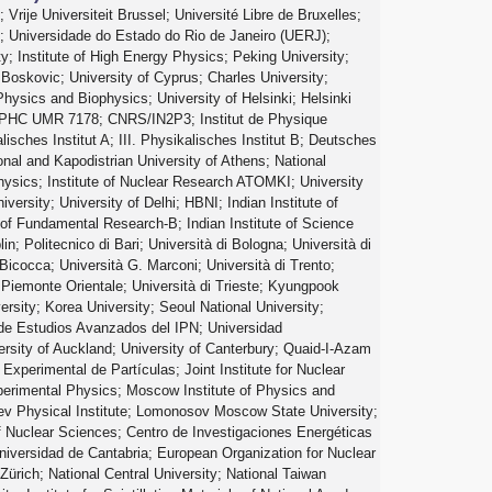
 Vrije Universiteit Brussel; Université Libre de Bruxelles;
s; Universidade do Estado do Rio de Janeiro (UERJ);
; Institute of High Energy Physics; Peking University;
Boskovic; University of Cyprus; Charles University;
hysics and Biophysics; University of Helsinki; Helsinki
y; IPHC UMR 7178; CNRS/IN2P3; Institut de Physique
alisches Institut A; III. Physikalisches Institut B; Deutsches
nal and Kapodistrian University of Athens; National
Physics; Institute of Nuclear Research ATOMKI; University
versity; University of Delhi; HBNI; Indian Institute of
of Fundamental Research-B; Indian Institute of Science
; Politecnico di Bari; Università di Bologna; Università di
-Bicocca; Università G. Marconi; Università di Trento;
l Piemonte Orientale; Università di Trieste; Kyungpook
ersity; Korea University; Seoul National University;
y de Estudios Avanzados del IPN; Universidad
sity of Auckland; University of Canterbury; Quaid-I-Azam
Experimental de Partículas; Joint Institute for Nuclear
Experimental Physics; Moscow Institute of Physics and
ev Physical Institute; Lomonosov Moscow State University;
of Nuclear Sciences; Centro de Investigaciones Energéticas
versidad de Cantabria; European Organization for Nuclear
 Zürich; National Central University; National Taiwan