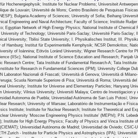
 für Hochenergiephysik; Institute for Nuclear Problems; Universiteit Antwerpen;
olique de Louvain; Université de Mons; Centro Brasileiro de Pesquisas Fisica
NESP); Bulgaria Academy of Sciences; University of Sofia; Beihang University
cal Engineering and Naval Architecture; Faculty of Science; Institute Rudjer 
o; Egyptian Network of High Energy Physics; National Institute of Chemical P
a University of Technology; Université Paris-Saclay; Université Paris-Sacla
al University; Tbilisi State University; I. Physikalisches Institut; III. Physik
y of Hamburg; Institut für Experimentelle Kernphysik; NCSR Demokritos; Natio
niversity of Ioánnina; Eötvös Loránd University; Wigner Research Centre for 
ience (IISc); National Institute of Science Education and Research; Panjab Uni
Research Centre; Tata Institute of Fundamental Research-A; Tata Institute 
stitute for Research in Fundamental Sciences (IPM); University College Dublin
N Laboratori Nazionali di Frascati; Università di Genova; Università di Milano
 Perugia; Scuola Normale Superiore di Pisa; Università di Roma; Università de
nal University; Institute for Universe and Elementary Particles; Hanyang Univ
 University; Vilnius University; Universiti Malaya; Centro de Investigacion 
rsidad Autonoma de Puebla; Universidad Autónoma de San Luis Potosí; Univer
clear Research; University of Warsaw; Laboratório de Instrumentação e Física 
cs Institute; Institute for Nuclear Research; Institute for Theoretical and 
lear University ‘Moscow Engineering Physics Institute’ (MEPhI); P.N. Lebed
; Institute for High Energy Physics; Faculty of Physics and Vinca Institute 
(CIEMAT); Universidad Autónoma de Madrid; Universidad de Oviedo; CSIC-Uni
TH Zurich - Institute for Particle Physics and Astrophysics (IPA); Universität