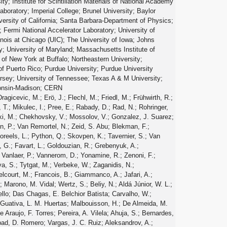
y; Institute for Scintillation Materials of National Academy
aboratory; Imperial College; Brunel University; Baylor
versity of California; Santa Barbara-Department of Physics;
; Fermi National Accelerator Laboratory; University of
Illinois at Chicago (UIC); The University of Iowa; Johns
; University of Maryland; Massachusetts Institute of
 of New York at Buffalo; Northeastern University;
of Puerto Rico; Purdue University; Purdue University
ersey; University of Tennessee; Texas A & M University;
sconsin-Madison; CERN
psien, T.; Marchesini, I.; Marconi, D.; Meyer, M.; Niedziela, M.; Nowatschin, D.; Pantaleo, F.; Peiffer, T.; Perieanu, A.; Scharf, C.; Schleper, P.; Schmidt, A.; Schumann, S.; Schwandt, J.; Sonneveld, J.; Stadie, H.; Steinbrück, G.; Stober, F. M.; Stöver, M.; Tholen, H.; Troendle, D.; Usai, E.; Vanelderen, L.; Vanhoefer, A.; Vormwald, B.; Akbiyik, M.; Barth, C.; Baur, S.; Butz, E.; Caspart, R.; Chwalek, T.; Colombo, F.; De Boer, W.; Dierlamm, A.; Freund, B.; Friese, R.; Giffels, M.; Gilbert, A.; Haitz, D.; Hartmann, F.; Heindl, S. M.; Husemann, U.; Kassel, F.; Kudella, S.; Mildner, H.; Mozer, M. U.; Müller, Th.; Plagge, M.; Quast, G.; Rabbertz, K.; Schröder, M.; Shvetsov, I.; Sieber, G.; Simonis, H. J.; Ulrich, R.; Wayand, S.; Weber, M.; Weiler, T.; Williamson, S.; Wöhrmann, C.; Wolf, R.; Anagnostou, G.; Daskalakis, G.; Geralis, T.; Giakoumopoulou, V. A.; Kyriakis, A.; Loukas, D.; Topsis-Giotis, I.; Karathanasis, G.; Kesisoglou, S.; Panagiotou, A.; Saoulidou, N.; Kousouris, K.; Evangelou, I.; Foudas, C.; Kokkas, P.; Mallios, S.; Manthos, N.; Papadopoulos, I.; Paradas, E.; Strologas, J.; Triantis, F. A.; Csanad, M.; Filipovic, N.; Pasztor, G.; Veres, G. I.; Bencze, G.; Hajdu, C.; Horvath, D.; Hunyadi,; Sikler, F.; Veszpremi, V.; Vesztergombi, G.; Zsigmond, A. J.; Beni, N.; Czellar, S.; Karancsi, J.; Makovec, A.; Molnar, J.; Szillasi, Z.; Bartók, M.; Raics, P.; Trocsanyi, Z. L.; Ujvari, B.; Choudhury, S.; Komaragiri, J. R.; Bahinipati, S.; Bhowmik, S.; Mal, P.; Mandal, K.; Nayak, A.; Sahoo, D. K.; Sahoo, N.; Swain, S. K.; Bansal, S.; Beri, S. B.; Bhatnagar, V.; Chawla, R.; Dhingra, N.; Kalsi, A. K.; Kaur, A.; Kaur, M.; Kumar, R.; Kumari, P.; Mehta, A.; Singh, J. B.; Walia, G.; Kumar, Ashok; Shah, Aashaq; Bhardwaj, A.; Chauhan, S.; Choudhary, B. C.; Garg, R. B.; Keshri, S.; Kumar, A.; Malhotra, S.; Naimuddin, M.; Ranjan, K.; Sharma, R.; Bhardwaj, R.; Bhattacharya, R.; Bhattacharya, S.; Bhawandeep, U.; Dey, S.; Dutt, S.; Dutta, S.; Majumdar, N.; Modak, A.; Mondal, K.; Mukhopadhyay, S.; Nandan, S.; Purohit, A.; Roy, A.; Roy, D.; Chowdhury, S. Roy; Sarkar, S.; Sharan, M.; Thakur, S.; Behera, P. K.; Chudasama, R.; Dutta, D.; Jha, V.; Kumar, V.; Mohanty, A. K.; Netrakanti, P. K.; Pant, L. M.; Shukla, P.; Topkar, A.; Aziz, T.; Dugad, S.; Mahakud, B.; Mitra, S.; Mohanty, G. B.; Sur, N.; Sutar, B.; Banerjee, S.; Chatterjee, S.; Das, P.; Guchait, M.; Jain, Sa.; Kumar, S.; Maity, M.; Majumder, G.; Mazumdar, K.; Sarkar, T.; Wickramage, N.; Dube, S.; Hegde, V.; Kapoor, A.; Kothekar, K.; Pandey, S.; Rane, A.; Sharma, S.; Chenarani, S.; Tadavani, E. Eskandari; Etesami, S. M.; Khakzad, M.; Najafabadi, M. Mohammadi; Naseri, M.; Mehdiabadi, S. Paktinat; Hosseinabadi, F. Rezaei; Safarzadeh, B.; Zeinali, M.; Felcini, M.; Grunewald, M.; Abbrescia, M.; Calabria, C.; Colaleo, A.; Creanza, D.; Cristella, L.; De Filippis, N.; De Palma, M.; Errico, F.; Fiore, L.; Iaselli, G.; Lezki, S.; Maggi, G.; Maggi, M.; Miniello, G.; My, S.; Nuzzo, S.; Pompili, A.; Pugliese, G.; Radogna, R.; Ranieri, A.; Selvaggi, G.; Sharma, A.; Silvestris, L.; Venditti, R.; Verwilligen, P.; Abbiendi, G.; Battilana, C.; Bonacorsi, D.; Braibant-Giacomelli, S.; Campanini, R.; Capiluppi, P.; Castro, A.; Cavallo, F. R.; Chhibra, S. S.; Codispoti, G.; Cuffiani, M.; Dallavalle, G. M.; Fabbri, F.; Fanfani, A.; Fasanella, D.; Giacomelli, P.; Grandi, C.; Guiducci, L.; Marcellini, S.; Masetti, G.; Montanari, A.; Navarria, F. L.; Perrotta, A.; Rossi, A