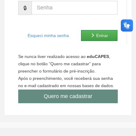
Senha
Ministério de Minas e Energia
Ministério da Ciência, Tecnologia, Inovações e Comunicações
Ministério do Meio Ambiente
Esqueci minha senha
Entrar
Ministério do Turismo
Se nunca tiver realizado acesso ao
eduCAPES
,
Ministério do Desenvolvimento Regional
clique no botão “Quero me cadastrar” para
preencher o formulário de pré-inscrição.
Controladoria-Geral da União
Após o preenchimento, você receberá sua senha
no e-mail cadastrado em nossas bases de dados.
Ministério da Mulher, da Família e dos Direitos Humanos
Quero me cadastrar
Secretaria-Geral
Secretaria de Governo
Gabinete de Segurança Institucional