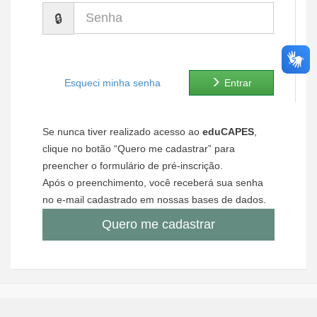
Senha
Ministério de Minas e Energia
Ministério da Ciência, Tecnologia, Inovações e Comunicações
Ministério do Meio Ambiente
Esqueci minha senha
Entrar
Ministério do Turismo
Se nunca tiver realizado acesso ao
eduCAPES
,
Ministério do Desenvolvimento Regional
clique no botão “Quero me cadastrar” para
preencher o formulário de pré-inscrição.
Controladoria-Geral da União
Após o preenchimento, você receberá sua senha
no e-mail cadastrado em nossas bases de dados.
Ministério da Mulher, da Família e dos Direitos Humanos
Quero me cadastrar
Secretaria-Geral
Secretaria de Governo
Gabinete de Segurança Institucional