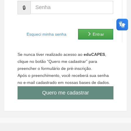
Senha
Ministério de Minas e Energia
Ministério da Ciência, Tecnologia, Inovações e Comunicações
Ministério do Meio Ambiente
Esqueci minha senha
Entrar
Ministério do Turismo
Se nunca tiver realizado acesso ao
eduCAPES
,
Ministério do Desenvolvimento Regional
clique no botão “Quero me cadastrar” para
preencher o formulário de pré-inscrição.
Controladoria-Geral da União
Após o preenchimento, você receberá sua senha
no e-mail cadastrado em nossas bases de dados.
Ministério da Mulher, da Família e dos Direitos Humanos
Quero me cadastrar
Secretaria-Geral
Secretaria de Governo
Gabinete de Segurança Institucional