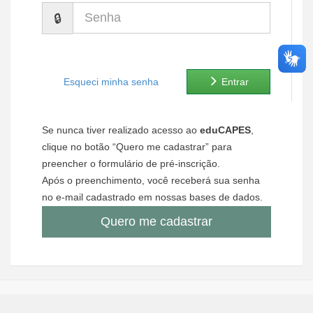
Senha
Ministério de Minas e Energia
Ministério da Ciência, Tecnologia, Inovações e Comunicações
Ministério do Meio Ambiente
Esqueci minha senha
Entrar
Ministério do Turismo
Se nunca tiver realizado acesso ao
eduCAPES
,
Ministério do Desenvolvimento Regional
clique no botão “Quero me cadastrar” para
preencher o formulário de pré-inscrição.
Controladoria-Geral da União
Após o preenchimento, você receberá sua senha
no e-mail cadastrado em nossas bases de dados.
Ministério da Mulher, da Família e dos Direitos Humanos
Quero me cadastrar
Secretaria-Geral
Secretaria de Governo
Gabinete de Segurança Institucional