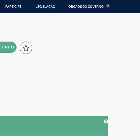
PARTICIPE
LEGISLAÇÃO
ÓRGÃOS DO GOVERNO
stério da Economia
Ministério da Infraestrutura
stério de Minas e Energia
Ministério da Ciência,
Tecnologia, Inovações e
Comunicações
STRITO
tério da Mulher, da Família
Secretaria-Geral
s Direitos Humanos
lto