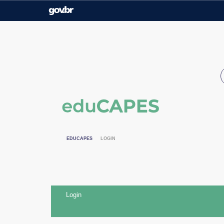
Casa Civil
Ministério da Justiça e
Segurança Pública
Ministério da Agricultura,
Ministério da Educação
Pecuária e Abastecimento
Ministério do Meio Ambiente
Ministério do Turismo
Secretaria de Governo
Gabinete de Segurança
Institucional
EDUCAPES
LOGIN
Login