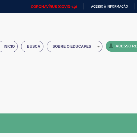
CORONAVÍRUS (COVID-19)
ACESSO À INFORMAÇÃO
Ministério da Defesa
Ministério das Relações
Mini
IR
Exteriores
PARA
O
Ministério da Cidadania
Ministério da Saúde
Mini
CONTEÚDO
ACESSO RE
INICIO
BUSCA
SOBRE O EDUCAPES
Ministério do Desenvolvimento
Controladoria-Geral da União
Minis
Regional
e do
Advocacia-Geral da União
Banco Central do Brasil
Plana