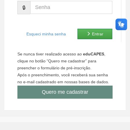
Senha
Ministério de Minas e Energia
Ministério da Ciência, Tecnologia, Inovações e Comunicações
Ministério do Meio Ambiente
Esqueci minha senha
Entrar
Ministério do Turismo
Se nunca tiver realizado acesso ao
eduCAPES
,
Ministério do Desenvolvimento Regional
clique no botão “Quero me cadastrar” para
preencher o formulário de pré-inscrição.
Controladoria-Geral da União
Após o preenchimento, você receberá sua senha
no e-mail cadastrado em nossas bases de dados.
Ministério da Mulher, da Família e dos Direitos Humanos
Quero me cadastrar
Secretaria-Geral
Secretaria de Governo
Gabinete de Segurança Institucional