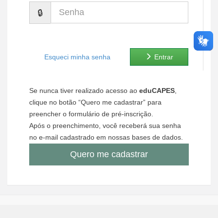
Senha
Ministério de Minas e Energia
Ministério da Ciência, Tecnologia, Inovações e Comunicações
Ministério do Meio Ambiente
Esqueci minha senha
Entrar
Ministério do Turismo
Se nunca tiver realizado acesso ao
eduCAPES
,
Ministério do Desenvolvimento Regional
clique no botão “Quero me cadastrar” para
preencher o formulário de pré-inscrição.
Controladoria-Geral da União
Após o preenchimento, você receberá sua senha
no e-mail cadastrado em nossas bases de dados.
Ministério da Mulher, da Família e dos Direitos Humanos
Quero me cadastrar
Secretaria-Geral
Secretaria de Governo
Gabinete de Segurança Institucional