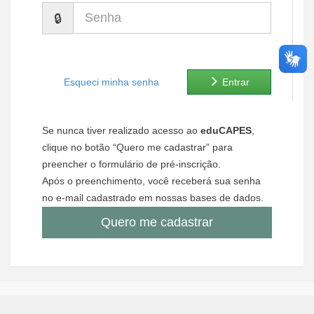
Senha
Ministério de Minas e Energia
Ministério da Ciência, Tecnologia, Inovações e Comunicações
Ministério do Meio Ambiente
Esqueci minha senha
Entrar
Ministério do Turismo
Se nunca tiver realizado acesso ao
eduCAPES
,
Ministério do Desenvolvimento Regional
clique no botão “Quero me cadastrar” para
preencher o formulário de pré-inscrição.
Controladoria-Geral da União
Após o preenchimento, você receberá sua senha
no e-mail cadastrado em nossas bases de dados.
Ministério da Mulher, da Família e dos Direitos Humanos
Quero me cadastrar
Secretaria-Geral
Secretaria de Governo
Gabinete de Segurança Institucional