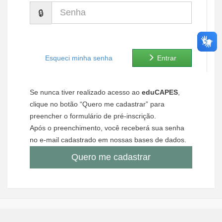
Senha
Ministério de Minas e Energia
Ministério da Ciência, Tecnologia, Inovações e Comunicações
Ministério do Meio Ambiente
Esqueci minha senha
Entrar
Ministério do Turismo
Se nunca tiver realizado acesso ao
eduCAPES
,
Ministério do Desenvolvimento Regional
clique no botão “Quero me cadastrar” para
preencher o formulário de pré-inscrição.
Controladoria-Geral da União
Após o preenchimento, você receberá sua senha
no e-mail cadastrado em nossas bases de dados.
Ministério da Mulher, da Família e dos Direitos Humanos
Quero me cadastrar
Secretaria-Geral
Secretaria de Governo
Gabinete de Segurança Institucional