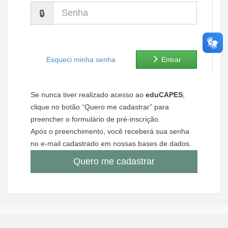
Senha
Ministério de Minas e Energia
Ministério da Ciência, Tecnologia, Inovações e Comunicações
Ministério do Meio Ambiente
Esqueci minha senha
Entrar
Ministério do Turismo
Se nunca tiver realizado acesso ao
eduCAPES
,
Ministério do Desenvolvimento Regional
clique no botão “Quero me cadastrar” para
preencher o formulário de pré-inscrição.
Controladoria-Geral da União
Após o preenchimento, você receberá sua senha
no e-mail cadastrado em nossas bases de dados.
Ministério da Mulher, da Família e dos Direitos Humanos
Quero me cadastrar
Secretaria-Geral
Secretaria de Governo
Gabinete de Segurança Institucional