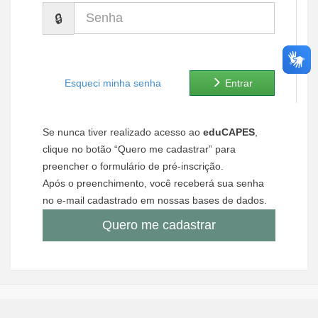
Senha
Ministério de Minas e Energia
Ministério da Ciência, Tecnologia, Inovações e Comunicações
Ministério do Meio Ambiente
Esqueci minha senha
Entrar
Ministério do Turismo
Se nunca tiver realizado acesso ao
eduCAPES
,
Ministério do Desenvolvimento Regional
clique no botão “Quero me cadastrar” para
preencher o formulário de pré-inscrição.
Controladoria-Geral da União
Após o preenchimento, você receberá sua senha
no e-mail cadastrado em nossas bases de dados.
Ministério da Mulher, da Família e dos Direitos Humanos
Quero me cadastrar
Secretaria-Geral
Secretaria de Governo
Gabinete de Segurança Institucional