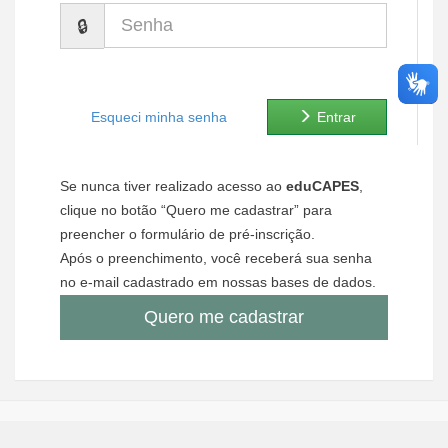
Senha
Ministério de Minas e Energia
Ministério da Ciência, Tecnologia, Inovações e Comunicações
Ministério do Meio Ambiente
Esqueci minha senha
Entrar
Ministério do Turismo
Se nunca tiver realizado acesso ao
eduCAPES
,
Ministério do Desenvolvimento Regional
clique no botão “Quero me cadastrar” para
preencher o formulário de pré-inscrição.
Controladoria-Geral da União
Após o preenchimento, você receberá sua senha
no e-mail cadastrado em nossas bases de dados.
Ministério da Mulher, da Família e dos Direitos Humanos
Quero me cadastrar
Secretaria-Geral
Secretaria de Governo
Gabinete de Segurança Institucional