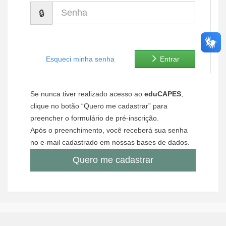
Senha
Ministério de Minas e Energia
Ministério da Ciência, Tecnologia, Inovações e Comunicações
Ministério do Meio Ambiente
Esqueci minha senha
Entrar
Ministério do Turismo
Se nunca tiver realizado acesso ao
eduCAPES
,
Ministério do Desenvolvimento Regional
clique no botão “Quero me cadastrar” para
preencher o formulário de pré-inscrição.
Controladoria-Geral da União
Após o preenchimento, você receberá sua senha
no e-mail cadastrado em nossas bases de dados.
Ministério da Mulher, da Família e dos Direitos Humanos
Quero me cadastrar
Secretaria-Geral
Secretaria de Governo
Gabinete de Segurança Institucional