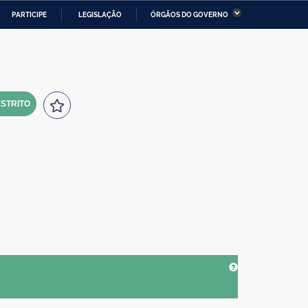
PARTICIPE
LEGISLAÇÃO
ÓRGÃOS DO GOVERNO
stério da Economia
Ministério da Infraestrutura
stério de Minas e Energia
Ministério da Ciência,
Tecnologia, Inovações e
Comunicações
STRITO
tério da Mulher, da Família
Secretaria-Geral
s Direitos Humanos
lto