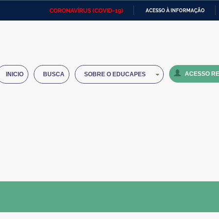
CORONAVÍRUS (COVID-19)
ACESSO À INFORMAÇÃO
Ministério da Defesa
Ministério das Relações
Mini
IR
Exteriores
PARA
O
Ministério da Cidadania
Ministério da Saúde
Mini
CONTEÚDO
ACESSO RE
INICIO
BUSCA
SOBRE O EDUCAPES
Ministério do Desenvolvimento
Controladoria-Geral da União
Minis
Regional
e do
Advocacia-Geral da União
Banco Central do Brasil
Plana