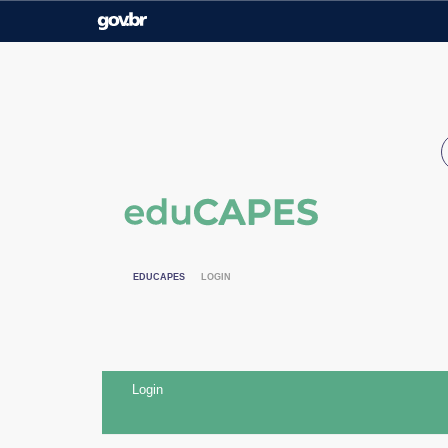
Casa Civil
Ministério da Justiça e
Segurança Pública
Ministério da Agricultura,
Ministério da Educação
Pecuária e Abastecimento
Ministério do Meio Ambiente
Ministério do Turismo
Secretaria de Governo
Gabinete de Segurança
Institucional
EDUCAPES
LOGIN
Login