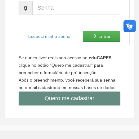
Senha
Ministério de Minas e Energia
Ministério da Ciência, Tecnologia, Inovações e Comunicações
Ministério do Meio Ambiente
Esqueci minha senha
Entrar
Ministério do Turismo
Se nunca tiver realizado acesso ao
eduCAPES
,
Ministério do Desenvolvimento Regional
clique no botão “Quero me cadastrar” para
preencher o formulário de pré-inscrição.
Controladoria-Geral da União
Após o preenchimento, você receberá sua senha
no e-mail cadastrado em nossas bases de dados.
Ministério da Mulher, da Família e dos Direitos Humanos
Quero me cadastrar
Secretaria-Geral
Secretaria de Governo
Gabinete de Segurança Institucional