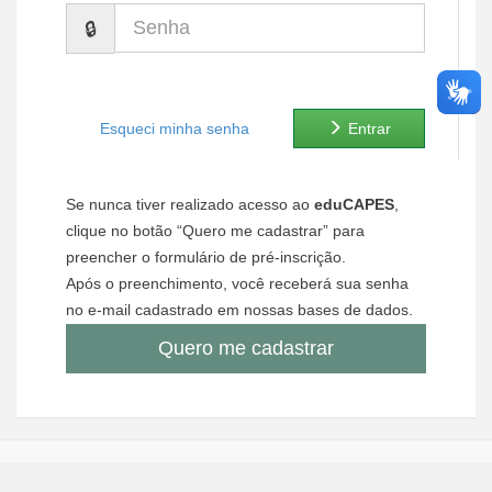
Senha
Ministério de Minas e Energia
Ministério da Ciência, Tecnologia, Inovações e Comunicações
Ministério do Meio Ambiente
Esqueci minha senha
Entrar
Ministério do Turismo
Se nunca tiver realizado acesso ao
eduCAPES
,
Ministério do Desenvolvimento Regional
clique no botão “Quero me cadastrar” para
preencher o formulário de pré-inscrição.
Controladoria-Geral da União
Após o preenchimento, você receberá sua senha
no e-mail cadastrado em nossas bases de dados.
Ministério da Mulher, da Família e dos Direitos Humanos
Quero me cadastrar
Secretaria-Geral
Secretaria de Governo
Gabinete de Segurança Institucional