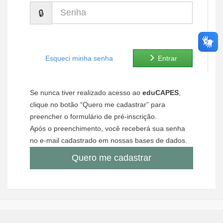
Senha
Ministério de Minas e Energia
Ministério da Ciência, Tecnologia, Inovações e Comunicações
Ministério do Meio Ambiente
Esqueci minha senha
Entrar
Ministério do Turismo
Se nunca tiver realizado acesso ao
eduCAPES
,
Ministério do Desenvolvimento Regional
clique no botão “Quero me cadastrar” para
preencher o formulário de pré-inscrição.
Controladoria-Geral da União
Após o preenchimento, você receberá sua senha
no e-mail cadastrado em nossas bases de dados.
Ministério da Mulher, da Família e dos Direitos Humanos
Quero me cadastrar
Secretaria-Geral
Secretaria de Governo
Gabinete de Segurança Institucional