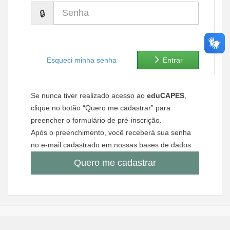
Senha
Ministério de Minas e Energia
Ministério da Ciência, Tecnologia, Inovações e Comunicações
Ministério do Meio Ambiente
Esqueci minha senha
Entrar
Ministério do Turismo
Se nunca tiver realizado acesso ao
eduCAPES
,
Ministério do Desenvolvimento Regional
clique no botão “Quero me cadastrar” para
preencher o formulário de pré-inscrição.
Controladoria-Geral da União
Após o preenchimento, você receberá sua senha
no e-mail cadastrado em nossas bases de dados.
Ministério da Mulher, da Família e dos Direitos Humanos
Quero me cadastrar
Secretaria-Geral
Secretaria de Governo
Gabinete de Segurança Institucional