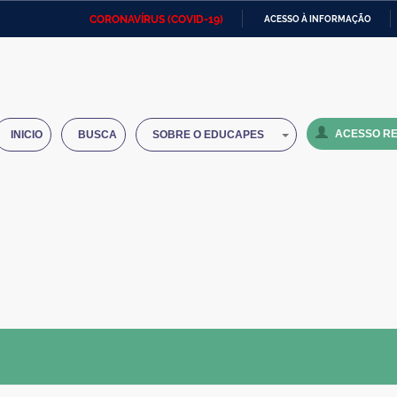
CORONAVÍRUS (COVID-19)
ACESSO À INFORMAÇÃO
Ministério da Defesa
Ministério das Relações
Mini
IR
Exteriores
PARA
O
Ministério da Cidadania
Ministério da Saúde
Mini
CONTEÚDO
ACESSO RE
INICIO
BUSCA
SOBRE O EDUCAPES
Ministério do Desenvolvimento
Controladoria-Geral da União
Minis
Regional
e do
Advocacia-Geral da União
Banco Central do Brasil
Plana