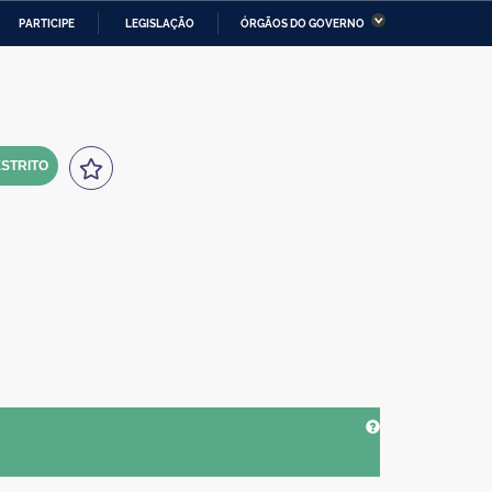
PARTICIPE
LEGISLAÇÃO
ÓRGÃOS DO GOVERNO
stério da Economia
Ministério da Infraestrutura
stério de Minas e Energia
Ministério da Ciência,
Tecnologia, Inovações e
Comunicações
STRITO
tério da Mulher, da Família
Secretaria-Geral
s Direitos Humanos
lto