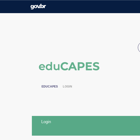
Casa Civil
Ministério da Justiça e
Segurança Pública
Ministério da Agricultura,
Ministério da Educação
Pecuária e Abastecimento
Ministério do Meio Ambiente
Ministério do Turismo
Secretaria de Governo
Gabinete de Segurança
Institucional
EDUCAPES
LOGIN
Login