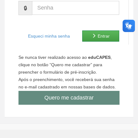
Senha
Ministério de Minas e Energia
Ministério da Ciência, Tecnologia, Inovações e Comunicações
Ministério do Meio Ambiente
Esqueci minha senha
Entrar
Ministério do Turismo
Se nunca tiver realizado acesso ao
eduCAPES
,
Ministério do Desenvolvimento Regional
clique no botão “Quero me cadastrar” para
preencher o formulário de pré-inscrição.
Controladoria-Geral da União
Após o preenchimento, você receberá sua senha
no e-mail cadastrado em nossas bases de dados.
Ministério da Mulher, da Família e dos Direitos Humanos
Quero me cadastrar
Secretaria-Geral
Secretaria de Governo
Gabinete de Segurança Institucional