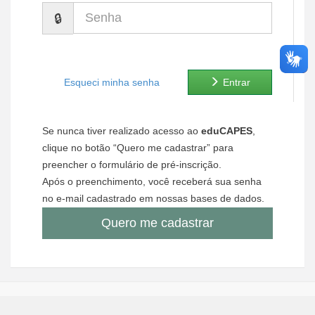
Senha
Ministério de Minas e Energia
Ministério da Ciência, Tecnologia, Inovações e Comunicações
Ministério do Meio Ambiente
Esqueci minha senha
Entrar
Ministério do Turismo
Se nunca tiver realizado acesso ao
eduCAPES
,
Ministério do Desenvolvimento Regional
clique no botão “Quero me cadastrar” para
preencher o formulário de pré-inscrição.
Controladoria-Geral da União
Após o preenchimento, você receberá sua senha
no e-mail cadastrado em nossas bases de dados.
Ministério da Mulher, da Família e dos Direitos Humanos
Quero me cadastrar
Secretaria-Geral
Secretaria de Governo
Gabinete de Segurança Institucional