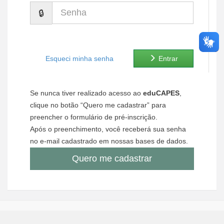
Senha
Ministério de Minas e Energia
Ministério da Ciência, Tecnologia, Inovações e Comunicações
Ministério do Meio Ambiente
Esqueci minha senha
Entrar
Ministério do Turismo
Se nunca tiver realizado acesso ao
eduCAPES
,
Ministério do Desenvolvimento Regional
clique no botão “Quero me cadastrar” para
preencher o formulário de pré-inscrição.
Controladoria-Geral da União
Após o preenchimento, você receberá sua senha
no e-mail cadastrado em nossas bases de dados.
Ministério da Mulher, da Família e dos Direitos Humanos
Quero me cadastrar
Secretaria-Geral
Secretaria de Governo
Gabinete de Segurança Institucional