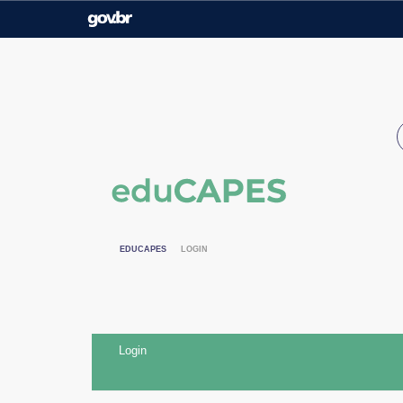
Casa Civil
Ministério da Justiça e
Segurança Pública
Ministério da Agricultura,
Ministério da Educação
Pecuária e Abastecimento
Ministério do Meio Ambiente
Ministério do Turismo
Secretaria de Governo
Gabinete de Segurança
Institucional
EDUCAPES
LOGIN
Login