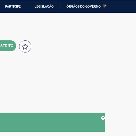
PARTICIPE
LEGISLAÇÃO
ÓRGÃOS DO GOVERNO
stério da Economia
Ministério da Infraestrutura
stério de Minas e Energia
Ministério da Ciência,
Tecnologia, Inovações e
Comunicações
STRITO
tério da Mulher, da Família
Secretaria-Geral
s Direitos Humanos
lto