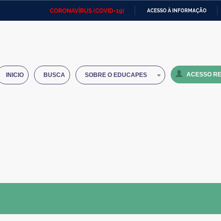
CORONAVÍRUS (COVID-19)
ACESSO À INFORMAÇÃO
Ministério da Defesa
Ministério das Relações
Mini
IR
Exteriores
PARA
O
Ministério da Cidadania
Ministério da Saúde
Mini
CONTEÚDO
ACESSO RE
INICIO
BUSCA
SOBRE O EDUCAPES
Ministério do Desenvolvimento
Controladoria-Geral da União
Minis
Regional
e do
Advocacia-Geral da União
Banco Central do Brasil
Plana