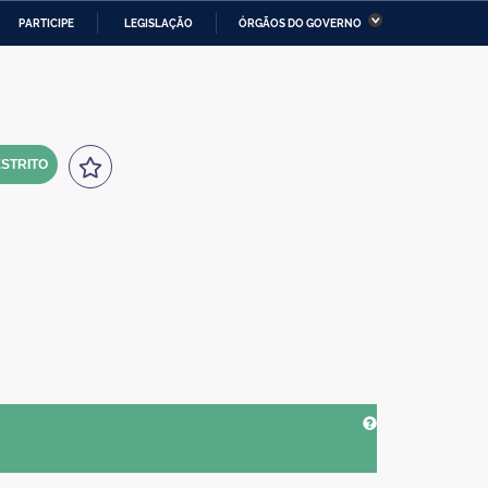
PARTICIPE
LEGISLAÇÃO
ÓRGÃOS DO GOVERNO
stério da Economia
Ministério da Infraestrutura
stério de Minas e Energia
Ministério da Ciência,
Tecnologia, Inovações e
Comunicações
STRITO
tério da Mulher, da Família
Secretaria-Geral
s Direitos Humanos
lto