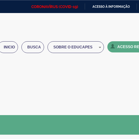
CORONAVÍRUS (COVID-19)
ACESSO À INFORMAÇÃO
Ministério da Defesa
Ministério das Relações
Mini
IR
Exteriores
PARA
O
Ministério da Cidadania
Ministério da Saúde
Mini
CONTEÚDO
ACESSO RE
INICIO
BUSCA
SOBRE O EDUCAPES
Ministério do Desenvolvimento
Controladoria-Geral da União
Minis
Regional
e do
Advocacia-Geral da União
Banco Central do Brasil
Plana