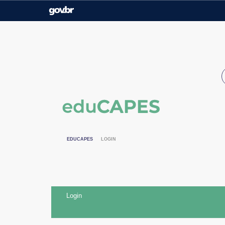
Casa Civil
Ministério da Justiça e
Segurança Pública
Ministério da Agricultura,
Ministério da Educação
Pecuária e Abastecimento
Ministério do Meio Ambiente
Ministério do Turismo
Secretaria de Governo
Gabinete de Segurança
Institucional
EDUCAPES
LOGIN
Login