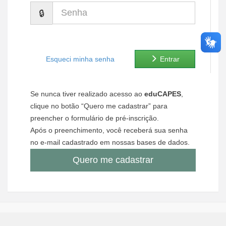
Senha
Ministério de Minas e Energia
Ministério da Ciência, Tecnologia, Inovações e Comunicações
Ministério do Meio Ambiente
Esqueci minha senha
Entrar
Ministério do Turismo
Se nunca tiver realizado acesso ao
eduCAPES
,
Ministério do Desenvolvimento Regional
clique no botão “Quero me cadastrar” para
preencher o formulário de pré-inscrição.
Controladoria-Geral da União
Após o preenchimento, você receberá sua senha
no e-mail cadastrado em nossas bases de dados.
Ministério da Mulher, da Família e dos Direitos Humanos
Quero me cadastrar
Secretaria-Geral
Secretaria de Governo
Gabinete de Segurança Institucional