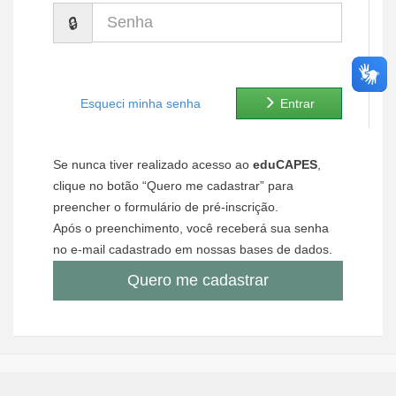
Senha
Ministério de Minas e Energia
Ministério da Ciência, Tecnologia, Inovações e Comunicações
Ministério do Meio Ambiente
Esqueci minha senha
Entrar
Ministério do Turismo
Se nunca tiver realizado acesso ao
eduCAPES
,
Ministério do Desenvolvimento Regional
clique no botão “Quero me cadastrar” para
preencher o formulário de pré-inscrição.
Controladoria-Geral da União
Após o preenchimento, você receberá sua senha
no e-mail cadastrado em nossas bases de dados.
Ministério da Mulher, da Família e dos Direitos Humanos
Quero me cadastrar
Secretaria-Geral
Secretaria de Governo
Gabinete de Segurança Institucional