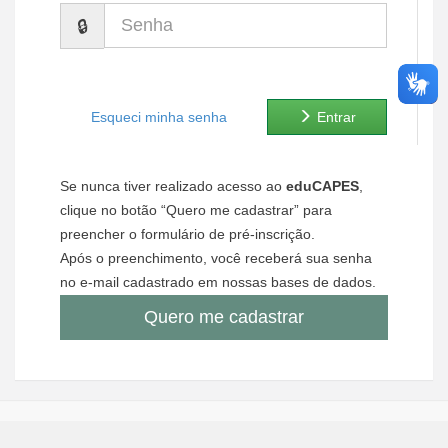
Senha
Ministério de Minas e Energia
Ministério da Ciência, Tecnologia, Inovações e Comunicações
Ministério do Meio Ambiente
Esqueci minha senha
Entrar
Ministério do Turismo
Se nunca tiver realizado acesso ao
eduCAPES
,
Ministério do Desenvolvimento Regional
clique no botão “Quero me cadastrar” para
preencher o formulário de pré-inscrição.
Controladoria-Geral da União
Após o preenchimento, você receberá sua senha
no e-mail cadastrado em nossas bases de dados.
Ministério da Mulher, da Família e dos Direitos Humanos
Quero me cadastrar
Secretaria-Geral
Secretaria de Governo
Gabinete de Segurança Institucional