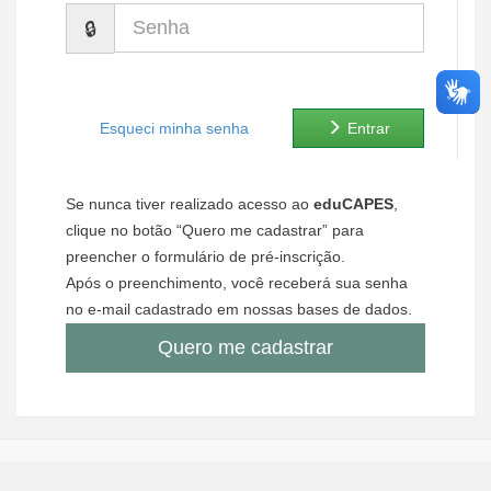
Senha
Ministério de Minas e Energia
Ministério da Ciência, Tecnologia, Inovações e Comunicações
Ministério do Meio Ambiente
Esqueci minha senha
Entrar
Ministério do Turismo
Se nunca tiver realizado acesso ao
eduCAPES
,
Ministério do Desenvolvimento Regional
clique no botão “Quero me cadastrar” para
preencher o formulário de pré-inscrição.
Controladoria-Geral da União
Após o preenchimento, você receberá sua senha
no e-mail cadastrado em nossas bases de dados.
Ministério da Mulher, da Família e dos Direitos Humanos
Quero me cadastrar
Secretaria-Geral
Secretaria de Governo
Gabinete de Segurança Institucional