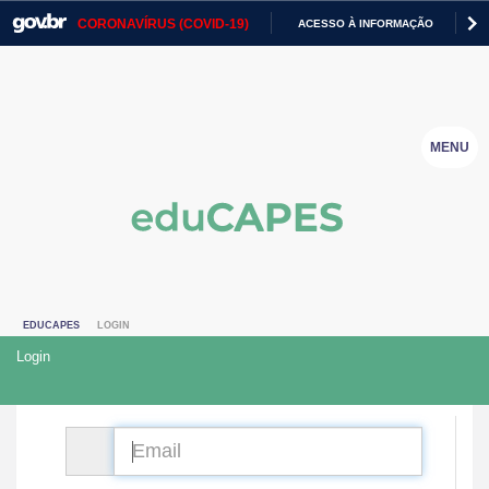
CORONAVÍRUS (COVID-19)
ACESSO À INFORMAÇÃO
Casa Civil
IR
PARA
Ministério da Justiça e Segurança Pública
O
CONTEÚDO
Ministério da Defesa
MENU
Ministério das Relações Exteriores
Ministério da Economia
Ministério da Infraestrutura
EDUCAPES
LOGIN
Ministério da Agricultura, Pecuária e Abastecimento
Login
Ministério da Educação
Ministério da Cidadania
CPF
Ministério da Saúde