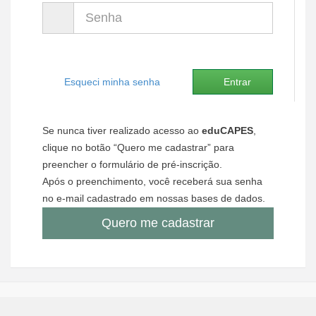
Senha
Ministério de Minas e Energia
Ministério da Ciência, Tecnologia, Inovações e Comunicações
Esqueci minha senha
Entrar
Ministério do Meio Ambiente
Ministério do Turismo
Se nunca tiver realizado acesso ao
eduCAPES
,
Ministério do Desenvolvimento Regional
clique no botão “Quero me cadastrar” para
preencher o formulário de pré-inscrição.
Controladoria-Geral da União
Após o preenchimento, você receberá sua senha
no e-mail cadastrado em nossas bases de dados.
Ministério da Mulher, da Família e dos Direitos Humanos
Quero me cadastrar
Secretaria-Geral
Secretaria de Governo
Gabinete de Segurança Institucional